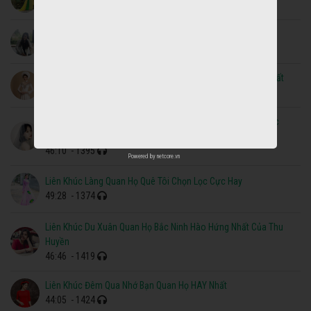
25:24
- 1664
Liên Khúc Lý Giao Duyên Dân Ca Quan Họ Bắc Ninh Hay Nhất
40:19
- 1591
Liên Khúc Lý Con Sáo Dân Ca Quan Họ Bắc Ninh Đặc Sắc Nhất
29:41
- 1796
Liên Khúc Lúng Liếng - Lóng Lánh Quan Họ Bắc Ninh Đặc Sắc
Nhất
46:10
- 1395
Powered by
netcore.vn
Liên Khúc Làng Quan Họ Quê Tôi Chọn Lọc Cực Hay
49:28
- 1374
Liên Khúc Du Xuân Quan Họ Bắc Ninh Hào Hứng Nhất Của Thu
Huyền
46:46
- 1419
Liên Khúc Đêm Qua Nhớ Bạn Quan Họ HAY Nhất
44:05
- 1424