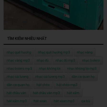
TÌM KIẾM NHIỀU NHẤT
nhạc quê hương
nhạc quê hương mp3
nhạc vàng
nhạc vàng mp3
nhạc đỏ
nhạc đỏ mp3
nhạc bolero
nhạc bolero mp3
nhạc không lời
nhạc không lời mp3
nhạc cải lương
nhạc cải lương mp3
dân ca quan họ
dân ca quan họ
hát chèo
hát chèo mp3
hát chầu văn
hát chầu văn mp3
hát xẩm
hát xẩm mp3
hát xoan
hát xoan mp3
ca trù