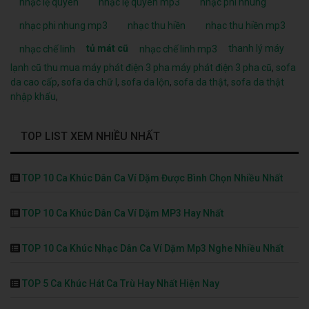
nhạc lệ quyên
nhạc lệ quyên mp3
nhạc phi nhung
nhạc phi nhung mp3
nhạc thu hiền
nhạc thu hiền mp3
tủ mát cũ
thanh lý máy
nhạc chế linh
nhạc chế linh mp3
lạnh cũ
thu mua máy phát điện 3 pha
máy phát điện 3 pha cũ
,
sofa
da cao cấp
,
sofa da chữ l
,
sofa da lộn
,
sofa da thật
,
sofa da thật
nhập khẩu
,
TOP LIST XEM NHIỀU NHẤT
TOP 10 Ca Khúc Dân Ca Ví Dặm Được Bình Chọn Nhiều Nhất
TOP 10 Ca Khúc Dân Ca Ví Dặm MP3 Hay Nhất
TOP 10 Ca Khúc Nhạc Dân Ca Ví Dặm Mp3 Nghe Nhiều Nhất
TOP 5 Ca Khúc Hát Ca Trù Hay Nhất Hiện Nay