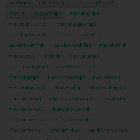
ca trù mp3
dân ca ví giặm
dân ca ví giặm mp3
nhạc lofi
nhạc lofi mp3
nhac dong que
nhac dong que mp3
nhac phat giao mp3
nhac thanh ca mp3
kem flan
banh flan
cach lam kem flan
cach lam banh flan
nhac the hinh
nhac tap gym
the hinh
nhac vang mp3
nhac vu truong mp3
nhac thon que mp3
nhac song mp3
nhac nonstop mp3
nhac beatbox
nhac beatbox mp3
nhạc mashup
nhạc mashup mp3
nhac cho ba bau
nhac cho ba bau mp3
nhac cho be
nhac cho be mp3
nhac cho tre so sinh
nhac cho tre so sinh mp3
nhạc cho trẻ
nhạc cho trẻ mp3
yêu thích nhạc
yêu thích nhạc mp3