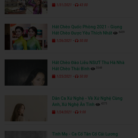
-
1/31/2021
43:00
Hát Chèo Quốc Phòng 2021 - Giọng
6439
Hát Chèo Được Yêu Thích Nhất
-
1/26/2021
50:00
Hát Chèo Đào Liễu NSƯT Thu Hà Nhà
5569
Hát Chèo Thái Bình
-
1/25/2021
50:00
Dân Ca Xứ Nghệ - Về Xứ Nghệ Cùng
4275
Anh, Xứ Nghệ Ân Tình
-
1/24/2021
9:00
Tình Mẹ - Ca Cổ Tân Cổ Cải Lương