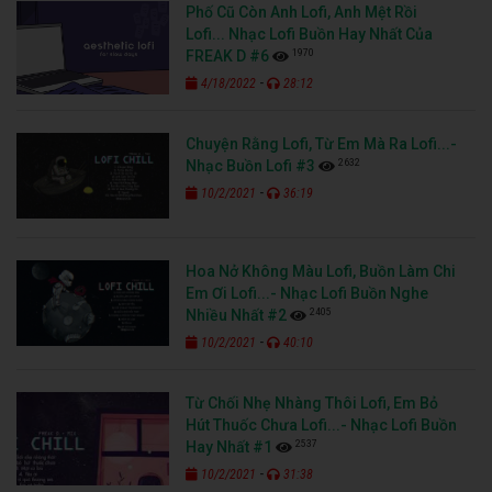
Phố Cũ Còn Anh Lofi, Anh Mệt Rồi
Lofi... Nhạc Lofi Buồn Hay Nhất Của
1970
FREAK D #6
-
4/18/2022
28:12
Chuyện Rằng Lofi, Từ Em Mà Ra Lofi...-
2632
Nhạc Buồn Lofi #3
-
10/2/2021
36:19
Hoa Nở Không Màu Lofi, Buồn Làm Chi
Em Ơi Lofi...- Nhạc Lofi Buồn Nghe
2405
Nhiều Nhất #2
-
10/2/2021
40:10
Từ Chối Nhẹ Nhàng Thôi Lofi, Em Bỏ
Hút Thuốc Chưa Lofi...- Nhạc Lofi Buồn
2537
Hay Nhất #1
-
10/2/2021
31:38