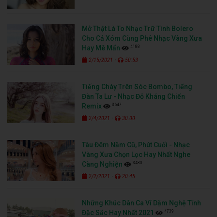
Mở Thật Là To Nhạc Trữ Tình Bolero
Cho Cả Xóm Cùng Phê Nhạc Vàng Xưa
4188
Hay Mê Mẩn
-
2/15/2021
50:53
Tiếng Chày Trên Sóc Bombo, Tiếng
Đàn Ta Lư - Nhạc Đỏ Kháng Chiến
3647
Remix
-
2/4/2021
30:00
Tàu Đêm Năm Cũ, Phút Cuối - Nhạc
Vàng Xưa Chọn Lọc Hay Nhất Nghe
3483
Càng Nghiện
-
2/2/2021
20:45
Những Khúc Dân Ca Ví Dặm Nghệ Tĩnh
4739
Đặc Sắc Hay Nhất 2021