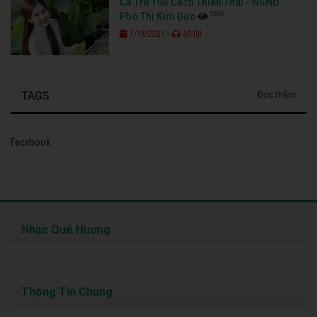
Ca Trù Thể Cách Thiên Thai - NSND
2958
Phó Thị Kim Đức
-
1/18/2021
50:00
TAGS
Đọc thêm
Facebook
Nhạc Quê Hương
Thông Tin Chung