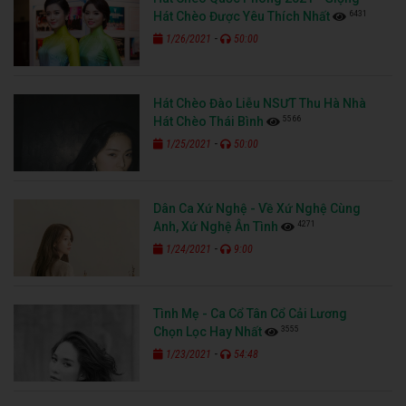
6431
Hát Chèo Được Yêu Thích Nhất
-
1/26/2021
50:00
Hát Chèo Đào Liễu NSƯT Thu Hà Nhà
5566
Hát Chèo Thái Bình
-
1/25/2021
50:00
Dân Ca Xứ Nghệ - Về Xứ Nghệ Cùng
4271
Anh, Xứ Nghệ Ân Tình
-
1/24/2021
9:00
Tình Mẹ - Ca Cổ Tân Cổ Cải Lương
3555
Chọn Lọc Hay Nhất
-
1/23/2021
54:48