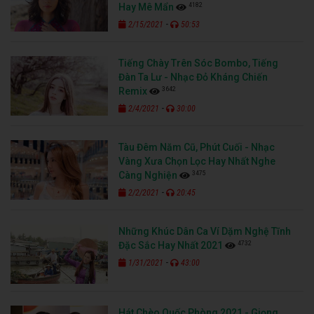
4182
Hay Mê Mẩn
-
2/15/2021
50:53
Tiếng Chày Trên Sóc Bombo, Tiếng
Đàn Ta Lư - Nhạc Đỏ Kháng Chiến
3642
Remix
-
2/4/2021
30:00
Tàu Đêm Năm Cũ, Phút Cuối - Nhạc
Vàng Xưa Chọn Lọc Hay Nhất Nghe
3475
Càng Nghiện
-
2/2/2021
20:45
Những Khúc Dân Ca Ví Dặm Nghệ Tĩnh
4732
Đặc Sắc Hay Nhất 2021
-
1/31/2021
43:00
Hát Chèo Quốc Phòng 2021 - Giọng