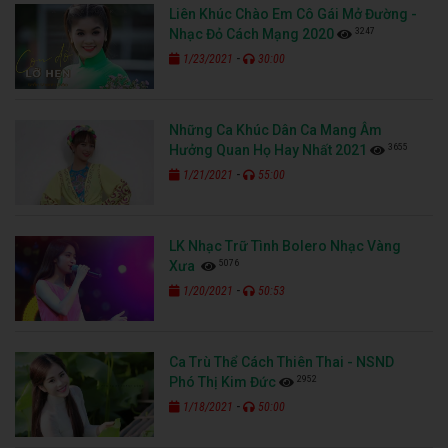
Liên Khúc Chào Em Cô Gái Mở Đường -
3247
Nhạc Đỏ Cách Mạng 2020
-
1/23/2021
30:00
Những Ca Khúc Dân Ca Mang Âm
3655
Hưởng Quan Họ Hay Nhất 2021
-
1/21/2021
55:00
LK Nhạc Trữ Tình Bolero Nhạc Vàng
5076
Xưa
-
1/20/2021
50:53
Ca Trù Thể Cách Thiên Thai - NSND
2952
Phó Thị Kim Đức
-
1/18/2021
50:00