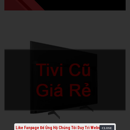
Like Fanpage Để Ủng Hộ Chúng Tôi Duy Trì Website