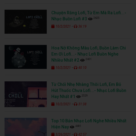
Chuyện Rằng Lofi, Từ Em Mà Ra Lofi...-
2625
Nhạc Buồn Lofi #3
-
10/2/2021
36:19
Hoa Nở Không Màu Lofi, Buồn Làm Chi
Em Ơi Lofi...- Nhạc Lofi Buồn Nghe
2401
Nhiều Nhất #2
-
10/2/2021
40:10
Từ Chối Nhẹ Nhàng Thôi Lofi, Em Bỏ
Hút Thuốc Chưa Lofi...- Nhạc Lofi Buồn
2529
Hay Nhất #1
-
10/2/2021
31:38
Top 10 Bản Nhạc Lofi Nghe Nhiều Nhất
4481
Hiện Nay
-
3/26/2021
42:57