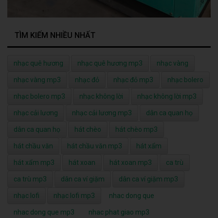
TÌM KIẾM NHIỀU NHẤT
nhạc quê hương
nhạc quê hương mp3
nhạc vàng
nhạc vàng mp3
nhạc đỏ
nhạc đỏ mp3
nhạc bolero
nhạc bolero mp3
nhạc không lời
nhạc không lời mp3
nhạc cải lương
nhạc cải lương mp3
dân ca quan họ
dân ca quan họ
hát chèo
hát chèo mp3
hát chầu văn
hát chầu văn mp3
hát xẩm
hát xẩm mp3
hát xoan
hát xoan mp3
ca trù
ca trù mp3
dân ca ví giặm
dân ca ví giặm mp3
nhạc lofi
nhạc lofi mp3
nhac dong que
nhac dong que mp3
nhac phat giao mp3