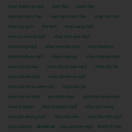
nhac thanh ca mp3
kem flan
banh flan
cach lam kem flan
cach lam banh flan
nhac the hinh
nhac tap gym
the hinh
nhac vang mp3
nhac vu truong mp3
nhac thon que mp3
nhac song mp3
nhac nonstop mp3
nhac beatbox
nhac beatbox mp3
nhạc mashup
nhạc mashup mp3
nhac cho ba bau
nhac cho ba bau mp3
nhac cho be
nhac cho be mp3
nhac cho tre so sinh
nhac cho tre so sinh mp3
nhạc cho trẻ
nhạc cho trẻ mp3
yêu thích nhạc
yêu thích nhạc mp3
nhạc lệ quyên
nhạc lệ quyên mp3
nhạc phi nhung
nhạc phi nhung mp3
nhạc thu hiền
nhạc thu hiền mp3
tủ mát cũ
thanh lý máy
nhạc chế linh
nhạc chế linh mp3