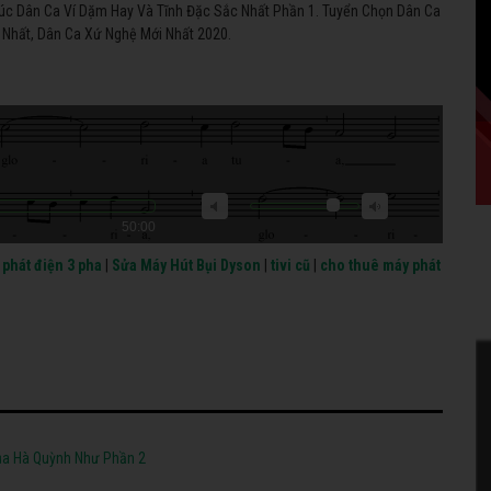
úc Dân Ca Ví Dặm Hay Và Tĩnh Đặc Sắc Nhất Phần 1. Tuyển Chọn Dân Ca
Nhất, Dân Ca Xứ Nghệ Mới Nhất 2020.
50:00
phát điện 3 pha
|
Sửa Máy Hút Bụi Dyson
|
tivi cũ
|
cho thuê máy phát
ủa Hà Quỳnh Như Phần 2