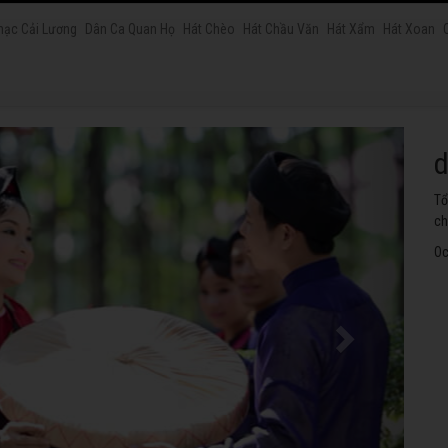
hạc Cải Lương
Dân Ca Quan Họ
Hát Chèo
Hát Chầu Văn
Hát Xẩm
Hát Xoan
h
Tu
th
Oc