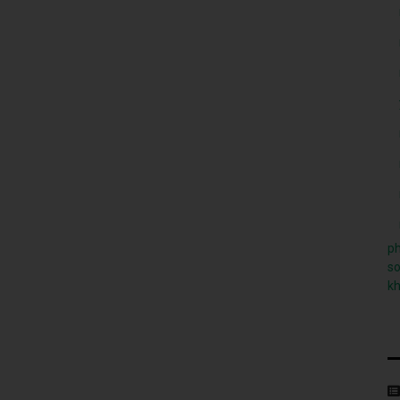
ph
so
k