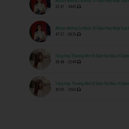
Album Những Ca Khúc Ví Giặm Hay Nhất Của 
32:41
- 4442
Album Những Ca Khúc Ví Giặm Hay Nhất Của 
47:37
- 5876
Tổng Hợp Thương Nhớ Ví Dặm Và Điệu Ví Dặm
38:48
- 3249
Tổng Hợp Thương Nhớ Ví Dặm Và Điệu Ví Dặm
40:00
- 3360