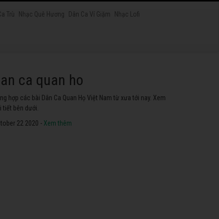
Ca Trù
Nhạc Quê Hương
Dân Ca Ví Giặm
Nhạc Lofi
at chau van
yển tập các ca khúc hát Chầu Văn hay nhất ở Việt Nam. Không
ể không nghe thử.
tober 22 2020 -
Xem thêm