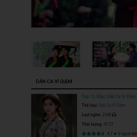
DÂN CA VÍ GIẶM
Top 15 Khúc Dân Ca Ví Dặm 
Thể loại:
Dân Ca Ví Giặm
Lượt nghe:
2108
Thời lượng:
47:37
4,7
★
3
người đá