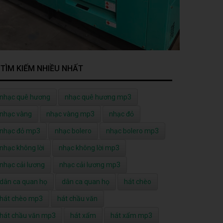
TÌM KIẾM NHIỀU NHẤT
nhạc quê hương
nhạc quê hương mp3
nhạc vàng
nhạc vàng mp3
nhạc đỏ
nhạc đỏ mp3
nhạc bolero
nhạc bolero mp3
nhạc không lời
nhạc không lời mp3
nhạc cải lương
nhạc cải lương mp3
dân ca quan họ
dân ca quan họ
hát chèo
hát chèo mp3
hát chầu văn
hát chầu văn mp3
hát xẩm
hát xẩm mp3