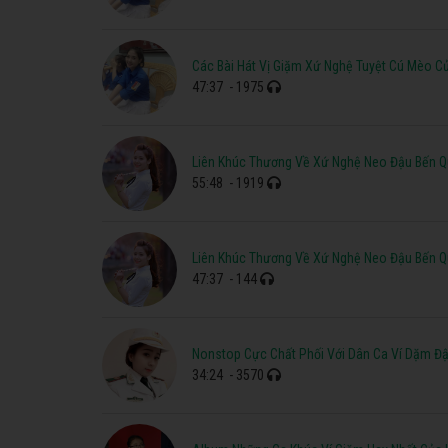
Các Bài Hát Vị Giặm Xứ Nghệ Tuyệt Cú Mèo C
47:37
- 1975
Liên Khúc Thương Về Xứ Nghệ Neo Đậu Bến Q
55:48
- 1919
Liên Khúc Thương Về Xứ Nghệ Neo Đậu Bến Q
47:37
- 144
Nonstop Cực Chất Phối Với Dân Ca Ví Dặm Đ
34:24
- 3570