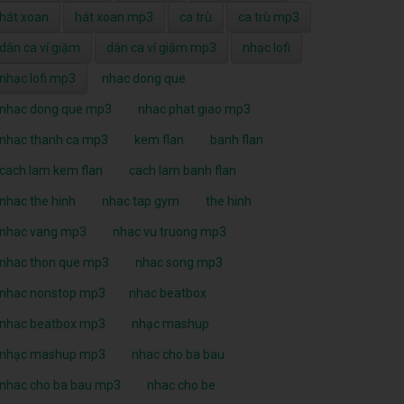
hát xoan
hát xoan mp3
ca trù
ca trù mp3
dân ca ví giặm
dân ca ví giặm mp3
nhạc lofi
nhạc lofi mp3
nhac dong que
nhac dong que mp3
nhac phat giao mp3
nhac thanh ca mp3
kem flan
banh flan
cach lam kem flan
cach lam banh flan
nhac the hinh
nhac tap gym
the hinh
nhac vang mp3
nhac vu truong mp3
nhac thon que mp3
nhac song mp3
nhac nonstop mp3
nhac beatbox
nhac beatbox mp3
nhạc mashup
nhạc mashup mp3
nhac cho ba bau
nhac cho ba bau mp3
nhac cho be