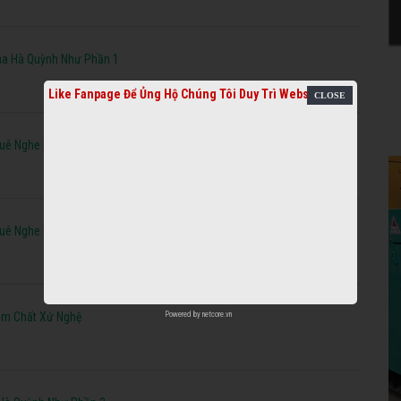
ủa Hà Quỳnh Như Phần 1
Like Fanpage Để Ủng Hộ Chúng Tôi Duy Trì Website
uê Nghe Hoài Không Chán Phần 2
uê Nghe Hoài Không Chán Phần 1
Powered by
netcore.vn
ậm Chất Xứ Nghệ