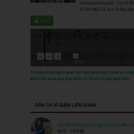
(nhacquehuong.net) - Top 15 Kh
Ví Dặm Mp3 Cổ, Xưa Và Nay Hay 
Tải về
00:01
Từ khóa nhiều người quan tâm:
máy phát điện 3 pha cũ
|
máy 
điện
|
thu mua máy phát điện cũ
|
thanh lý máy phát điện
DÂN CA VÍ GIẶM LIÊN QUAN
Các Bài Hát Vị Giặm Xứ Nghệ Tuyệt Cú Mèo C
48:55
- 1859