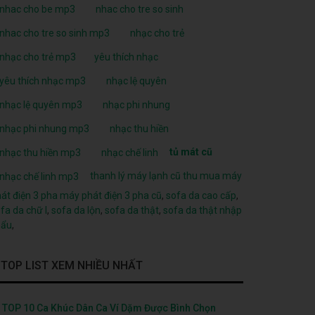
nhac cho be mp3
nhac cho tre so sinh
nhac cho tre so sinh mp3
nhạc cho trẻ
nhạc cho trẻ mp3
yêu thích nhạc
yêu thích nhạc mp3
nhạc lệ quyên
nhạc lệ quyên mp3
nhạc phi nhung
nhạc phi nhung mp3
nhạc thu hiền
tủ mát cũ
nhạc thu hiền mp3
nhạc chế linh
thanh lý máy lạnh cũ
thu mua máy
nhạc chế linh mp3
át điện 3 pha
máy phát điện 3 pha cũ
,
sofa da cao cấp
,
fa da chữ l
,
sofa da lộn
,
sofa da thật
,
sofa da thật nhập
hẩu
,
TOP LIST XEM NHIỀU NHẤT
TOP 10 Ca Khúc Dân Ca Ví Dặm Được Bình Chọn