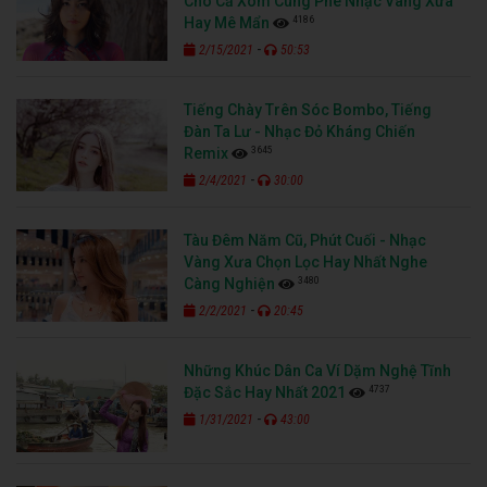
Cho Cả Xóm Cùng Phê Nhạc Vàng Xưa
4186
Hay Mê Mẩn
-
2/15/2021
50:53
Tiếng Chày Trên Sóc Bombo, Tiếng
Đàn Ta Lư - Nhạc Đỏ Kháng Chiến
3645
Remix
-
2/4/2021
30:00
Tàu Đêm Năm Cũ, Phút Cuối - Nhạc
Vàng Xưa Chọn Lọc Hay Nhất Nghe
3480
Càng Nghiện
-
2/2/2021
20:45
Những Khúc Dân Ca Ví Dặm Nghệ Tĩnh
4737
Đặc Sắc Hay Nhất 2021
-
1/31/2021
43:00