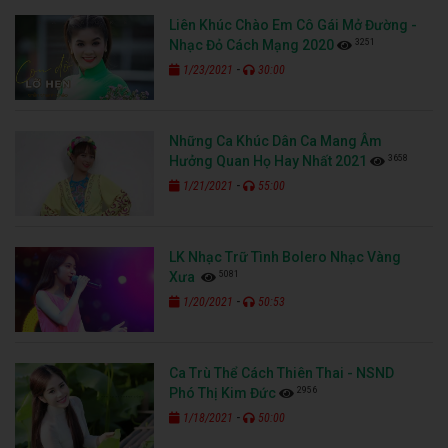
Liên Khúc Chào Em Cô Gái Mở Đường -
3251
Nhạc Đỏ Cách Mạng 2020
-
1/23/2021
30:00
Những Ca Khúc Dân Ca Mang Âm
3658
Hưởng Quan Họ Hay Nhất 2021
-
1/21/2021
55:00
LK Nhạc Trữ Tình Bolero Nhạc Vàng
5081
Xưa
-
1/20/2021
50:53
Ca Trù Thể Cách Thiên Thai - NSND
2956
Phó Thị Kim Đức
-
1/18/2021
50:00