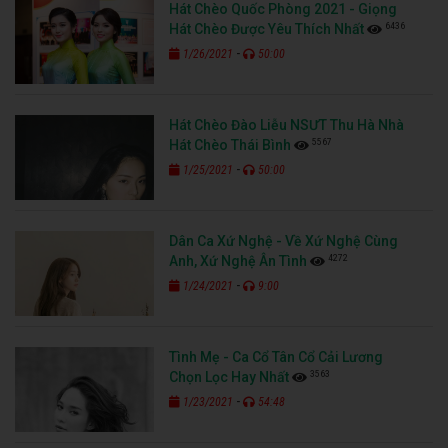
Hát Chèo Quốc Phòng 2021 - Giọng
6436
Hát Chèo Được Yêu Thích Nhất
-
1/26/2021
50:00
Hát Chèo Đào Liễu NSƯT Thu Hà Nhà
5567
Hát Chèo Thái Bình
-
1/25/2021
50:00
Dân Ca Xứ Nghệ - Về Xứ Nghệ Cùng
4272
Anh, Xứ Nghệ Ân Tình
-
1/24/2021
9:00
Tình Mẹ - Ca Cổ Tân Cổ Cải Lương
3563
Chọn Lọc Hay Nhất
-
1/23/2021
54:48