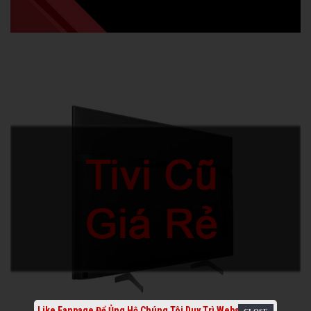
Like Fanpage Để Ủng Hộ Chúng Tôi Duy Trì Website