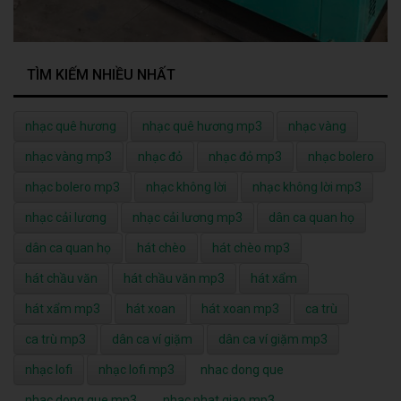
TÌM KIẾM NHIỀU NHẤT
nhạc quê hương
nhạc quê hương mp3
nhạc vàng
nhạc vàng mp3
nhạc đỏ
nhạc đỏ mp3
nhạc bolero
nhạc bolero mp3
nhạc không lời
nhạc không lời mp3
nhạc cải lương
nhạc cải lương mp3
dân ca quan họ
dân ca quan họ
hát chèo
hát chèo mp3
hát chầu văn
hát chầu văn mp3
hát xẩm
hát xẩm mp3
hát xoan
hát xoan mp3
ca trù
ca trù mp3
dân ca ví giặm
dân ca ví giặm mp3
nhạc lofi
nhạc lofi mp3
nhac dong que
nhac dong que mp3
nhac phat giao mp3