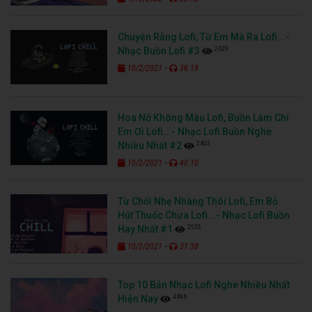
Chuyện Rằng Lofi, Từ Em Mà Ra Lofi...-
2629
Nhạc Buồn Lofi #3
-
10/2/2021
36:19
Hoa Nở Không Màu Lofi, Buồn Làm Chi
Em Ơi Lofi...- Nhạc Lofi Buồn Nghe
2403
Nhiều Nhất #2
-
10/2/2021
40:10
Từ Chối Nhẹ Nhàng Thôi Lofi, Em Bỏ
Hút Thuốc Chưa Lofi...- Nhạc Lofi Buồn
2535
Hay Nhất #1
-
10/2/2021
31:38
Top 10 Bản Nhạc Lofi Nghe Nhiều Nhất
4486
Hiện Nay