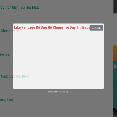
ớc Trọn Niềm Vui Hay Nhất
Like Fanpage Để Ủng Hộ Chúng Tôi Duy Trì Website
 Khúc Hay Nhất
hời Đại
 Căng Cực Sôi Động
Powered by
netcore.vn
hủng Loa