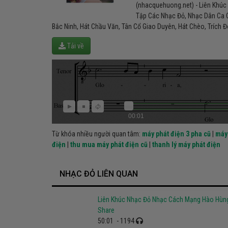
(nhacquehuong.net) - Liên Khú
Tập Các Nhạc Đỏ, Nhạc Dân Ca 
Bắc Ninh, Hát Chầu Văn, Tân Cổ Giao Duyên, Hát Chèo, Trích
Tải về
00:01
Từ khóa nhiều người quan tâm:
máy phát điện 3 pha cũ
|
máy 
điện
|
thu mua máy phát điện cũ
|
thanh lý máy phát điện
NHẠC ĐỎ LIÊN QUAN
Liên Khúc Nhạc Đỏ Nhạc Cách Mạng Hào Hùn
Share
50:01
- 1194