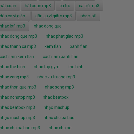
hát xoan
hát xoan mp3
ca trù
ca trù mp3
dân ca ví giặm
dân ca ví giặm mp3
nhạc lofi
nhạc lofi mp3
nhac dong que
nhac dong que mp3
nhac phat giao mp3
nhac thanh ca mp3
kem flan
banh flan
cach lam kem flan
cach lam banh flan
nhac the hinh
nhac tap gym
the hinh
nhac vang mp3
nhac vu truong mp3
nhac thon que mp3
nhac song mp3
nhac nonstop mp3
nhac beatbox
nhac beatbox mp3
nhạc mashup
nhạc mashup mp3
nhac cho ba bau
nhac cho ba bau mp3
nhac cho be