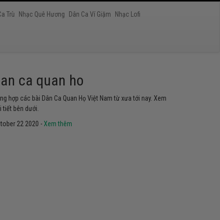
Ca Trù
Nhạc Quê Hương
Dân Ca Ví Giặm
Nhạc Lofi
at chau van
yển tập các ca khúc hát Chầu Văn hay nhất ở Việt Nam. Không
ể không nghe thử.
tober 22 2020 -
Xem thêm