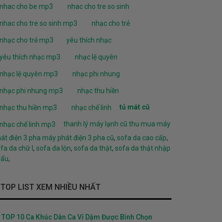
nhac cho be mp3
nhac cho tre so sinh
nhac cho tre so sinh mp3
nhạc cho trẻ
nhạc cho trẻ mp3
yêu thích nhạc
yêu thích nhạc mp3
nhạc lệ quyên
nhạc lệ quyên mp3
nhạc phi nhung
nhạc phi nhung mp3
nhạc thu hiền
tủ mát cũ
nhạc thu hiền mp3
nhạc chế linh
thanh lý máy lạnh cũ
thu mua máy
nhạc chế linh mp3
át điện 3 pha
máy phát điện 3 pha cũ
,
sofa da cao cấp
,
fa da chữ l
,
sofa da lộn
,
sofa da thật
,
sofa da thật nhập
hẩu
,
TOP LIST XEM NHIỀU NHẤT
TOP 10 Ca Khúc Dân Ca Ví Dặm Được Bình Chọn