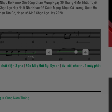
c Nhạc Đỏ Remix Sôi Động Chào Mừng Ngày 30 Tháng 4 Mới Nhất. Tuyển
Chọn Lọc Hay Nhất Như Nhạc Đỏ Cách Mạng, Nhạc Cả Lương, Quan Họ
 Đoạn Tân Cổ, Nhạc Đỏ Mp3 Chọn Lọc Hay 2020.
56:50
phát điện 3 pha
|
Sửa Máy Hút Bụi Dyson
|
tivi cũ
|
cho thuê máy phát
g Đi Cùng Năm Tháng