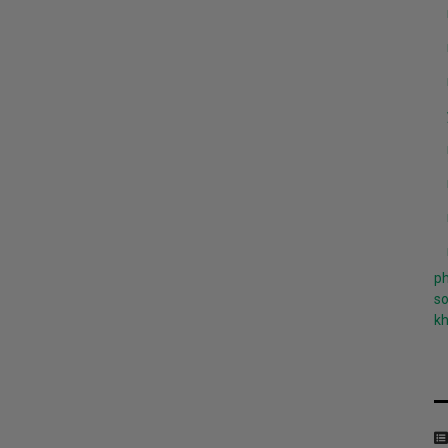
ph
so
k