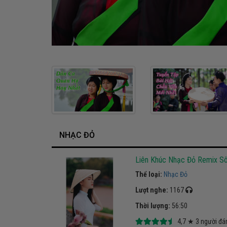
NHẠC ĐỎ
Liên Khúc Nhạc Đỏ Remix S
Thể loại:
Nhạc Đỏ
Lượt nghe:
1167
Thời lượng:
56:50
4,7
★
3
người đá