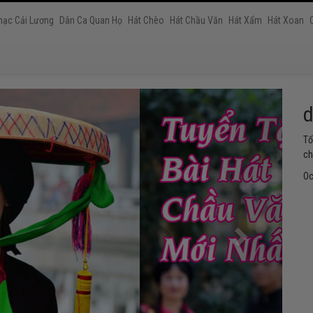
hạc Cải Lương
Dân Ca Quan Họ
Hát Chèo
Hát Chầu Văn
Hát Xẩm
Hát Xoan
h
Tu
th
Oc