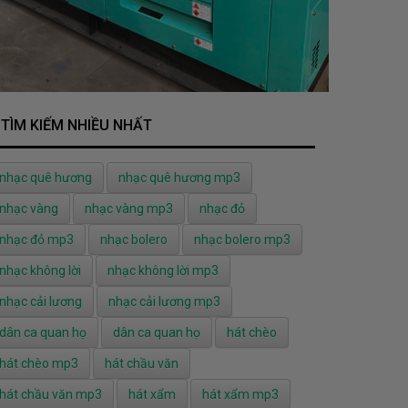
TÌM KIẾM NHIỀU NHẤT
nhạc quê hương
nhạc quê hương mp3
nhạc vàng
nhạc vàng mp3
nhạc đỏ
nhạc đỏ mp3
nhạc bolero
nhạc bolero mp3
nhạc không lời
nhạc không lời mp3
nhạc cải lương
nhạc cải lương mp3
dân ca quan họ
dân ca quan họ
hát chèo
hát chèo mp3
hát chầu văn
hát chầu văn mp3
hát xẩm
hát xẩm mp3