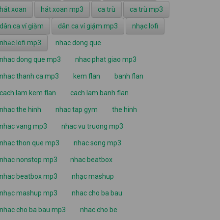
hát xoan
hát xoan mp3
ca trù
ca trù mp3
dân ca ví giặm
dân ca ví giặm mp3
nhạc lofi
nhạc lofi mp3
nhac dong que
nhac dong que mp3
nhac phat giao mp3
nhac thanh ca mp3
kem flan
banh flan
cach lam kem flan
cach lam banh flan
nhac the hinh
nhac tap gym
the hinh
nhac vang mp3
nhac vu truong mp3
nhac thon que mp3
nhac song mp3
nhac nonstop mp3
nhac beatbox
nhac beatbox mp3
nhạc mashup
nhạc mashup mp3
nhac cho ba bau
nhac cho ba bau mp3
nhac cho be