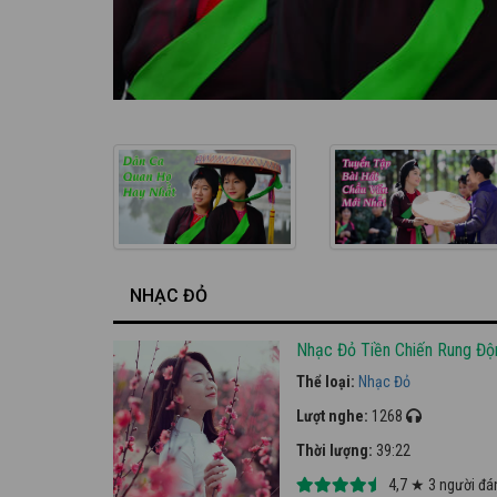
NHẠC ĐỎ
Nhạc Đỏ Tiền Chiến Rung Độ
Thể loại:
Nhạc Đỏ
Lượt nghe:
1268
Thời lượng:
39:22
4,7
★
3
người đá