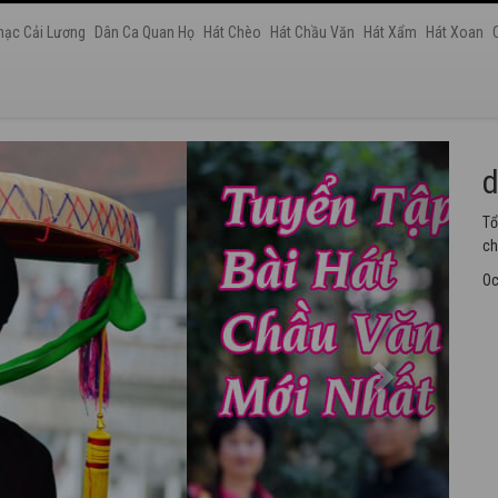
hạc Cải Lương
Dân Ca Quan Họ
Hát Chèo
Hát Chầu Văn
Hát Xẩm
Hát Xoan
h
Tu
th
Oc