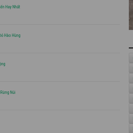
iến Hay Nhất
 Đỏ Hào Hùng
ộng
 Rừng Núi