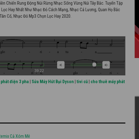
iền Chiến Rung Động Núi Rừng Nhạc Sống Vùng Núi Tây Bắc. Tuyển Tập
 Lọc Hay Nhất Như Nhạc Đỏ Cách Mạng, Nhạc Cả Lương, Quan Họ Bắc
n Tân Cổ, Nhạc Đỏ Mp3 Chọn Lọc Hay 2020.
39:22
phát điện 3 pha
|
Sửa Máy Hút Bụi Dyson
|
tivi cũ
|
cho thuê máy phát
 Remix Cả Xóm Mê