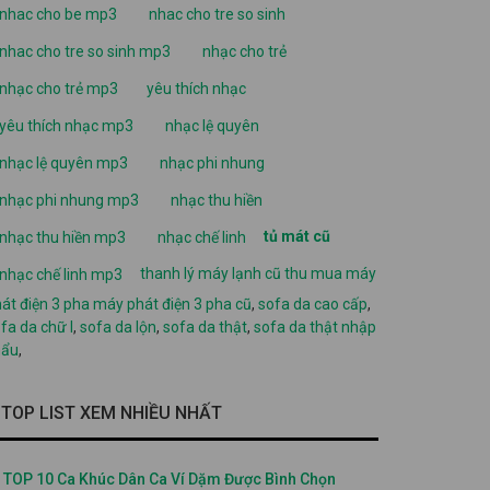
nhac cho be mp3
nhac cho tre so sinh
nhac cho tre so sinh mp3
nhạc cho trẻ
nhạc cho trẻ mp3
yêu thích nhạc
yêu thích nhạc mp3
nhạc lệ quyên
nhạc lệ quyên mp3
nhạc phi nhung
nhạc phi nhung mp3
nhạc thu hiền
tủ mát cũ
nhạc thu hiền mp3
nhạc chế linh
thanh lý máy lạnh cũ
thu mua máy
nhạc chế linh mp3
át điện 3 pha
máy phát điện 3 pha cũ
,
sofa da cao cấp
,
fa da chữ l
,
sofa da lộn
,
sofa da thật
,
sofa da thật nhập
hẩu
,
TOP LIST XEM NHIỀU NHẤT
TOP 10 Ca Khúc Dân Ca Ví Dặm Được Bình Chọn