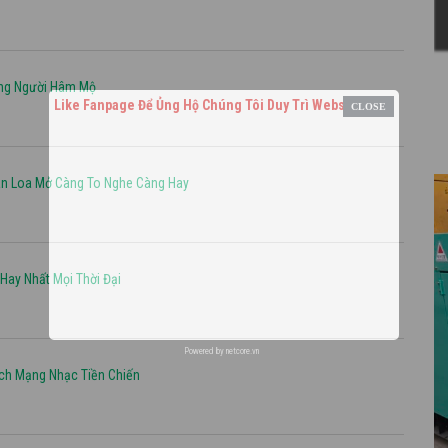
òng Người Hâm Mộ
Like Fanpage Để Ủng Hộ Chúng Tôi Duy Trì Website
an Loa Mở Càng To Nghe Càng Hay
ay Nhất Mọi Thời Đại
Powered by
netcore.vn
ch Mạng Nhạc Tiền Chiến