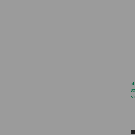
ph
so
k