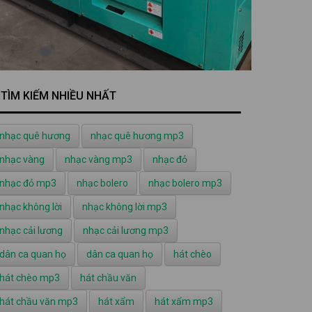
TÌM KIẾM NHIỀU NHẤT
nhạc quê hương
nhạc quê hương mp3
nhạc vàng
nhạc vàng mp3
nhạc đỏ
nhạc đỏ mp3
nhạc bolero
nhạc bolero mp3
nhạc không lời
nhạc không lời mp3
nhạc cải lương
nhạc cải lương mp3
dân ca quan họ
dân ca quan họ
hát chèo
hát chèo mp3
hát chầu văn
hát chầu văn mp3
hát xẩm
hát xẩm mp3