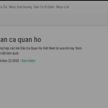
Ca Trù
Nhạc Quê Hương
Dân Ca Ví Giặm
Nhạc Lofi
at chau van
yển tập các ca khúc hát Chầu Văn hay nhất ở Việt Nam. Không
ể không nghe thử.
tober 22 2020 -
Xem thêm