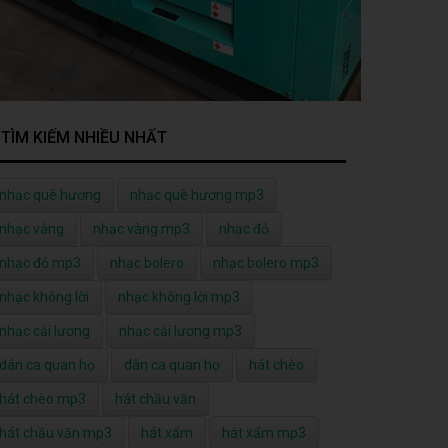
TÌM KIẾM NHIỀU NHẤT
nhạc quê hương
nhạc quê hương mp3
nhạc vàng
nhạc vàng mp3
nhạc đỏ
nhạc đỏ mp3
nhạc bolero
nhạc bolero mp3
nhạc không lời
nhạc không lời mp3
nhạc cải lương
nhạc cải lương mp3
dân ca quan họ
dân ca quan họ
hát chèo
hát chèo mp3
hát chầu văn
hát chầu văn mp3
hát xẩm
hát xẩm mp3