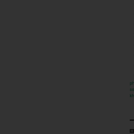
ph
so
k