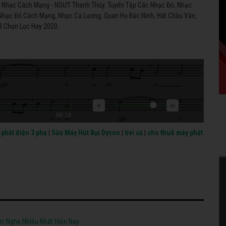
p Nhạc Cách Mạng - NSƯT Thanh Thúy. Tuyển Tập Các Nhạc Đỏ, Nhạc
Nhạc Đỏ Cách Mạng, Nhạc Cả Lương, Quan Họ Bắc Ninh, Hát Chầu Văn,
3 Chọn Lọc Hay 2020.
66:16
phát điện 3 pha
|
Sửa Máy Hút Bụi Dyson
|
tivi cũ
|
cho thuê máy phát
c Nghe Nhiều Nhất Hiện Nay