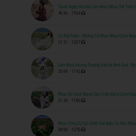
Trước Ngày Hội Bắn Liên Khúc Nhạc Trữ Tình
46:56
- 1564
Cô Gái PaKo - Những Ca Khúc Nhạc Cách Mạn
51:21
- 1207
Liên Khúc Đường Trường Sơn Xe Anh Qua - N
20:09
- 1192
Nhạc Đỏ Cách Mạng Gây Chấn Động Lòng Ngư
51:30
- 1185
Nhạc Sống Dj Cực Chất Giai Điệu Tự Hào Nhạ
58:00
- 1275