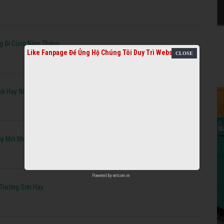
g Đi Cùng Năm Tháng
Like Fanpage Để Ủng Hộ Chúng Tôi Duy Trì Website
ới Hay Nhất
y Mới Nhất
Powered by
netcore.vn
 Trường Sơn Hay