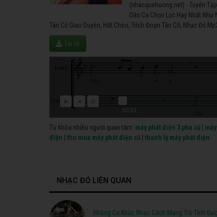
(nhacquehuong.net) - Tuyển Tậ
Dân Ca Chọn Lọc Hay Nhất Như 
Tân Cổ Giao Duyên, Hát Chèo, Trích Đoạn Tân Cổ, Nhạc Đỏ Mp
Tải về
00:01
Từ khóa nhiều người quan tâm:
máy phát điện 3 pha cũ
|
máy 
điện
|
thu mua máy phát điện cũ
|
thanh lý máy phát điện
NHẠC ĐỎ LIÊN QUAN
Những Ca Khúc Nhạc Cách Mạng Trữ Tình Đượ