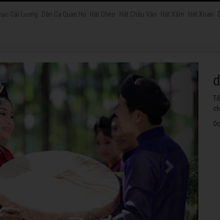
hạc Cải Lương
Dân Ca Quan Họ
Hát Chèo
Hát Chầu Văn
Hát Xẩm
Hát Xoan
h
Tu
th
Oc