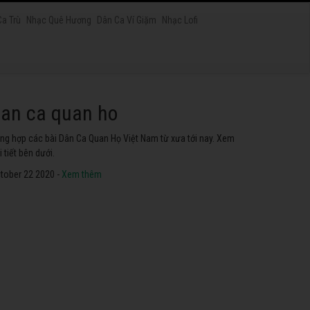
Ca Trù
Nhạc Quê Hương
Dân Ca Ví Giặm
Nhạc Lofi
at chau van
yển tập các ca khúc hát Chầu Văn hay nhất ở Việt Nam. Không
ể không nghe thử.
tober 22 2020 -
Xem thêm