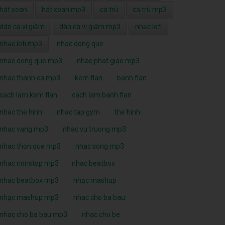
hát xoan
hát xoan mp3
ca trù
ca trù mp3
dân ca ví giặm
dân ca ví giặm mp3
nhạc lofi
nhạc lofi mp3
nhac dong que
nhac dong que mp3
nhac phat giao mp3
nhac thanh ca mp3
kem flan
banh flan
cach lam kem flan
cach lam banh flan
nhac the hinh
nhac tap gym
the hinh
nhac vang mp3
nhac vu truong mp3
nhac thon que mp3
nhac song mp3
nhac nonstop mp3
nhac beatbox
nhac beatbox mp3
nhạc mashup
nhạc mashup mp3
nhac cho ba bau
nhac cho ba bau mp3
nhac cho be