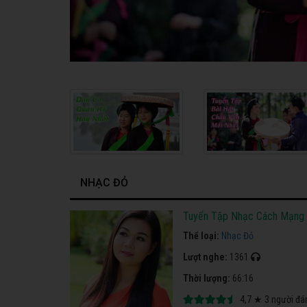
NHẠC ĐỎ
Tuyển Tập Nhạc Cách Mạng 
Thể loại:
Nhạc Đỏ
Lượt nghe:
1361
Thời lượng:
66:16
4,7
★
3
người đá