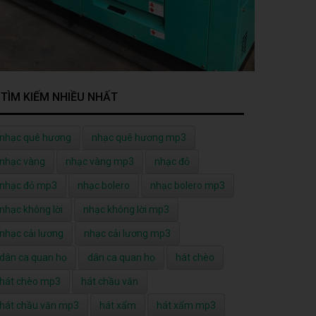
TÌM KIẾM NHIỀU NHẤT
nhạc quê hương
nhạc quê hương mp3
nhạc vàng
nhạc vàng mp3
nhạc đỏ
nhạc đỏ mp3
nhạc bolero
nhạc bolero mp3
nhạc không lời
nhạc không lời mp3
nhạc cải lương
nhạc cải lương mp3
dân ca quan họ
dân ca quan họ
hát chèo
hát chèo mp3
hát chầu văn
hát chầu văn mp3
hát xẩm
hát xẩm mp3