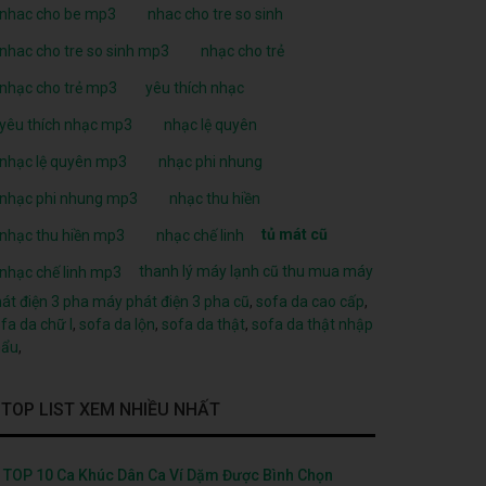
nhac cho be mp3
nhac cho tre so sinh
nhac cho tre so sinh mp3
nhạc cho trẻ
nhạc cho trẻ mp3
yêu thích nhạc
yêu thích nhạc mp3
nhạc lệ quyên
nhạc lệ quyên mp3
nhạc phi nhung
nhạc phi nhung mp3
nhạc thu hiền
tủ mát cũ
nhạc thu hiền mp3
nhạc chế linh
thanh lý máy lạnh cũ
thu mua máy
nhạc chế linh mp3
át điện 3 pha
máy phát điện 3 pha cũ
,
sofa da cao cấp
,
fa da chữ l
,
sofa da lộn
,
sofa da thật
,
sofa da thật nhập
hẩu
,
TOP LIST XEM NHIỀU NHẤT
TOP 10 Ca Khúc Dân Ca Ví Dặm Được Bình Chọn