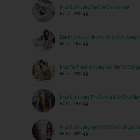
Nhạc Quê Hương Cha Cha Cha Hay Nhất
57:57
- 2200
Liên Khúc Vu Lan Nhớ Mẹ - Nhạc Quê Hương
56:40
- 1875
Nhạc Trữ Tình Quê Hương Cực Hay Tôi Có Ng
56:55
- 2204
Nhạc Quê Hương Tình Ca Mùa Xuân Chúc Mừn
54:16
- 1979
Nhạc Quê Hương Hay Nhất Dành Cho Người X
58:14
- 2029