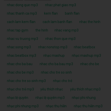
nhac dong que mp3
nhac phat giao mp3
nhac thanh ca mp3
kem flan
banh flan
cach lam kem flan
cach lam banh flan
nhac the hinh
nhac tap gym
the hinh
nhac vang mp3
nhac vu truong mp3
nhac thon que mp3
nhac song mp3
nhac nonstop mp3
nhac beatbox
nhac beatbox mp3
nhạc mashup
nhạc mashup mp3
nhac cho ba bau
nhac cho ba bau mp3
nhac cho be
nhac cho be mp3
nhac cho tre so sinh
nhac cho tre so sinh mp3
nhạc cho trẻ
nhạc cho trẻ mp3
yêu thích nhạc
yêu thích nhạc mp3
nhạc lệ quyên
nhạc lệ quyên mp3
nhạc phi nhung
nhạc phi nhung mp3
nhạc thu hiền
nhạc thu hiền mp3