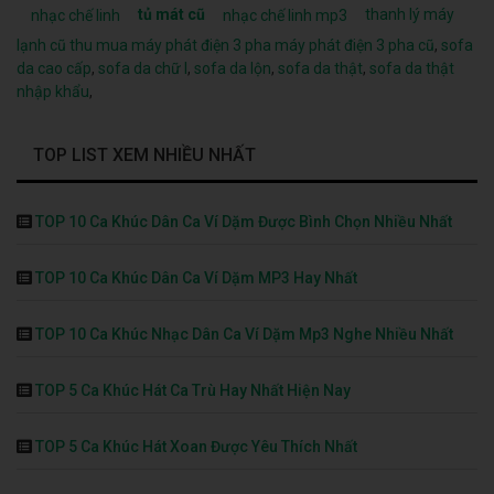
tủ mát cũ
thanh lý máy
nhạc chế linh
nhạc chế linh mp3
lạnh cũ
thu mua máy phát điện 3 pha
máy phát điện 3 pha cũ
,
sofa
da cao cấp
,
sofa da chữ l
,
sofa da lộn
,
sofa da thật
,
sofa da thật
nhập khẩu
,
TOP LIST XEM NHIỀU NHẤT
TOP 10 Ca Khúc Dân Ca Ví Dặm Được Bình Chọn Nhiều Nhất
TOP 10 Ca Khúc Dân Ca Ví Dặm MP3 Hay Nhất
TOP 10 Ca Khúc Nhạc Dân Ca Ví Dặm Mp3 Nghe Nhiều Nhất
TOP 5 Ca Khúc Hát Ca Trù Hay Nhất Hiện Nay
TOP 5 Ca Khúc Hát Xoan Được Yêu Thích Nhất