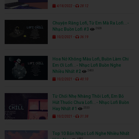
-
4/18/2022
28:12
Chuyện Rằng Lofi, Từ Em Mà Ra Lofi...-
2628
Nhạc Buồn Lofi #3
-
10/2/2021
36:19
Hoa Nở Không Màu Lofi, Buồn Làm Chi
Em Ơi Lofi...- Nhạc Lofi Buồn Nghe
2403
Nhiều Nhất #2
-
10/2/2021
40:10
Từ Chối Nhẹ Nhàng Thôi Lofi, Em Bỏ
Hút Thuốc Chưa Lofi...- Nhạc Lofi Buồn
2533
Hay Nhất #1
-
10/2/2021
31:38
Top 10 Bản Nhạc Lofi Nghe Nhiều Nhất
4483