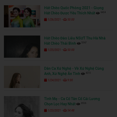
Hát Chèo Quốc Phòng 2021 - Giọng
6434
Hát Chèo Được Yêu Thích Nhất
-
1/26/2021
50:00
Hát Chèo Đào Liễu NSƯT Thu Hà Nhà
5567
Hát Chèo Thái Bình
-
1/25/2021
50:00
Dân Ca Xứ Nghệ - Về Xứ Nghệ Cùng
4272
Anh, Xứ Nghệ Ân Tình
-
1/24/2021
9:00
Tình Mẹ - Ca Cổ Tân Cổ Cải Lương
3556
Chọn Lọc Hay Nhất
-
1/23/2021
54:48