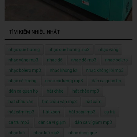
TÌM KIẾM NHIỀU NHẤT
nhạc quê hương
nhạc quê hương mp3
nhạc vàng
nhạc vàng mp3
nhạc đỏ
nhạc đỏ mp3
nhạc bolero
nhạc bolero mp3
nhạc không lời
nhạc không lời mp3
nhạc cải lương
nhạc cải lương mp3
dân ca quan họ
dân ca quan họ
hát chèo
hát chèo mp3
hát chầu văn
hát chầu văn mp3
hát xẩm
hát xẩm mp3
hát xoan
hát xoan mp3
ca trù
ca trù mp3
dân ca ví giặm
dân ca ví giặm mp3
nhạc lofi
nhạc lofi mp3
nhac dong que