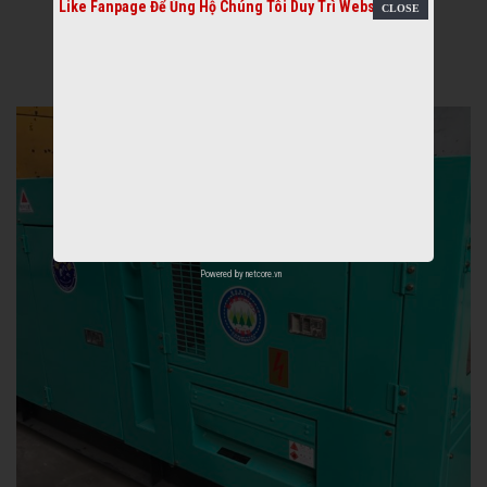
Like Fanpage Để Ủng Hộ Chúng Tôi Duy Trì Website
Powered by
netcore.vn