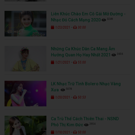
Liên Khúc Chào Em Cô Gái Mở Đường -
3249
Nhạc Đỏ Cách Mạng 2020
-
1/23/2021
30:00
Những Ca Khúc Dân Ca Mang Âm
3656
Hưởng Quan Họ Hay Nhất 2021
-
1/21/2021
55:00
LK Nhạc Trữ Tình Bolero Nhạc Vàng
5078
Xưa
-
1/20/2021
50:53
Ca Trù Thể Cách Thiên Thai - NSND
2954
Phó Thị Kim Đức
-
1/18/2021
50:00