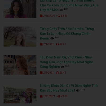
Mở Thật Là To Nhạc Trữ Tình Bolero
Cho Cả Xóm Cùng Phê Nhạc Vàng Xưa
4183
Hay Mê Mẩn
-
2/15/2021
50:53
Tiếng Chày Trên Sóc Bombo, Tiếng
Đàn Ta Lư - Nhạc Đỏ Kháng Chiến
3645
Remix
-
2/4/2021
30:00
Tàu Đêm Năm Cũ, Phút Cuối - Nhạc
Vàng Xưa Chọn Lọc Hay Nhất Nghe
3478
Càng Nghiện
-
2/2/2021
20:45
Những Khúc Dân Ca Ví Dặm Nghệ Tĩnh
4735
Đặc Sắc Hay Nhất 2021
-
1/31/2021
43:00