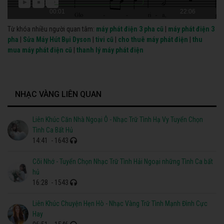
00:01
22:06
Từ khóa nhiều người quan tâm:
máy phát điện 3 pha cũ
|
máy phát điện 3
pha
|
Sửa Máy Hút Bụi Dyson
|
tivi cũ
|
cho thuê máy phát điện
|
thu
mua máy phát điện cũ
|
thanh lý máy phát điện
NHẠC VÀNG LIÊN QUAN
Liên Khúc Căn Nhà Ngoại Ô - Nhạc Trữ Tình Hạ Vy Tuyển Chọn
Tình Ca Bất Hủ
14:41
- 1643
Cõi Nhớ - Tuyển Chọn Nhạc Trữ Tình Hải Ngoại những Tình Ca bất
hủ
16:28
- 1543
Liên Khúc Chuyện Hẹn Hò - Nhạc Vàng Trữ Tình Mạnh Đình Cực
Hay