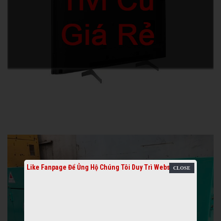
Like Fanpage Để Ủng Hộ Chúng Tôi Duy Trì Website