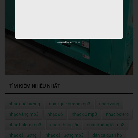
Powered by
netcore.vn
TÌM KIẾM NHIỀU NHẤT
nhạc quê hương
nhạc quê hương mp3
nhạc vàng
nhạc vàng mp3
nhạc đỏ
nhạc đỏ mp3
nhạc bolero
nhạc bolero mp3
nhạc không lời
nhạc không lời mp3
nhạc cải lương
nhạc cải lương mp3
dân ca quan họ