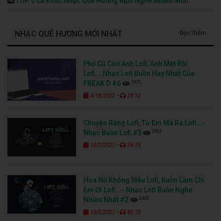
TOP 5 Ca Khúc Nhạc Quê Hương Mp3 Nghe Nhiều Nhất
NHẠC QUÊ HƯƠNG MỚI NHẤT
Đọc thêm
Phố Cũ Còn Anh Lofi, Anh Mệt Rồi
Lofi... Nhạc Lofi Buồn Hay Nhất Của
1970
FREAK D #6
-
4/18/2022
28:12
Chuyện Rằng Lofi, Từ Em Mà Ra Lofi...-
2632
Nhạc Buồn Lofi #3
-
10/2/2021
36:19
Hoa Nở Không Màu Lofi, Buồn Làm Chi
Em Ơi Lofi...- Nhạc Lofi Buồn Nghe
2405
Nhiều Nhất #2
-
10/2/2021
40:10