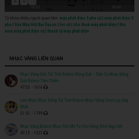
00:01
48:40
Từ khóa nhiều người quan tâm:
máy phát điện 3 pha cũ
|
máy phát điện 3
pha
|
Sửa Máy Hút Bụi Dyson
|
tivi cũ
|
cho thuê máy phát điện
|
thu
mua máy phát điện cũ
|
thanh lý máy phát điện
NHẠC VÀNG LIÊN QUAN
Nhạc Vàng Sến Trữ Tình Bolero Đồng Quê – Dân Ca Nhạc Đồng
Quê Bolero Tiền Chiến
47:53
- 1616
Liên Khúc Nhạc Sống Trữ Tình Bolero Nhạc Vàng Chọn Lọc Hay
Nhất
51:55
- 1799
Nhạc Vàng Bolero Nhạc Sến Mở To Cho Hàng Xóm Ngủ Hết
43:13
- 1531