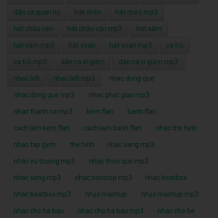
dân ca quan họ
hát chèo
hát chèo mp3
hát chầu văn
hát chầu văn mp3
hát xẩm
hát xẩm mp3
hát xoan
hát xoan mp3
ca trù
ca trù mp3
dân ca ví giặm
dân ca ví giặm mp3
nhạc lofi
nhạc lofi mp3
nhac dong que
nhac dong que mp3
nhac phat giao mp3
nhac thanh ca mp3
kem flan
banh flan
cach lam kem flan
cach lam banh flan
nhac the hinh
nhac tap gym
the hinh
nhac vang mp3
nhac vu truong mp3
nhac thon que mp3
nhac song mp3
nhac nonstop mp3
nhac beatbox
nhac beatbox mp3
nhạc mashup
nhạc mashup mp3
nhac cho ba bau
nhac cho ba bau mp3
nhac cho be