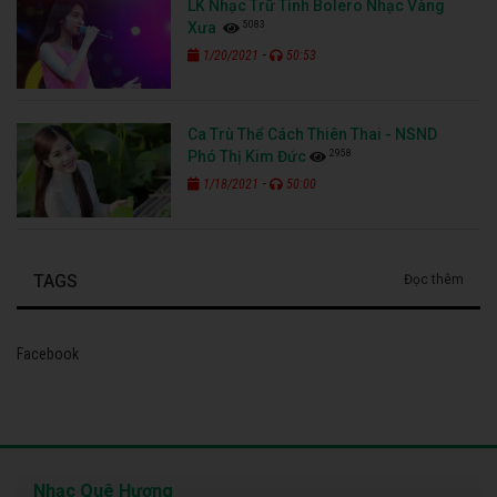
LK Nhạc Trữ Tình Bolero Nhạc Vàng
5083
Xưa
-
1/20/2021
50:53
Ca Trù Thể Cách Thiên Thai - NSND
2958
Phó Thị Kim Đức
-
1/18/2021
50:00
TAGS
Đọc thêm
Facebook
Nhạc Quê Hương