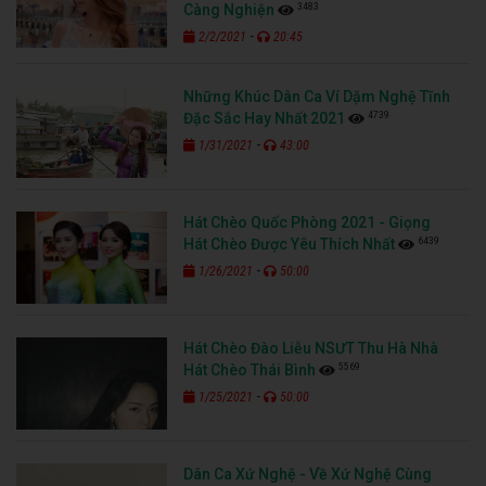
3483
Càng Nghiện
-
2/2/2021
20:45
Những Khúc Dân Ca Ví Dặm Nghệ Tĩnh
4739
Đặc Sắc Hay Nhất 2021
-
1/31/2021
43:00
Hát Chèo Quốc Phòng 2021 - Giọng
6439
Hát Chèo Được Yêu Thích Nhất
-
1/26/2021
50:00
Hát Chèo Đào Liễu NSƯT Thu Hà Nhà
5569
Hát Chèo Thái Bình
-
1/25/2021
50:00
Dân Ca Xứ Nghệ - Về Xứ Nghệ Cùng