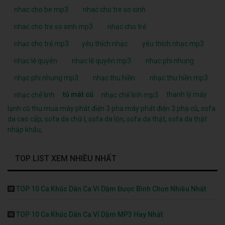
nhac cho be mp3
nhac cho tre so sinh
nhac cho tre so sinh mp3
nhạc cho trẻ
nhạc cho trẻ mp3
yêu thích nhạc
yêu thích nhạc mp3
nhạc lệ quyên
nhạc lệ quyên mp3
nhạc phi nhung
nhạc phi nhung mp3
nhạc thu hiền
nhạc thu hiền mp3
tủ mát cũ
thanh lý máy
nhạc chế linh
nhạc chế linh mp3
lạnh cũ
thu mua máy phát điện 3 pha
máy phát điện 3 pha cũ
,
sofa
da cao cấp
,
sofa da chữ l
,
sofa da lộn
,
sofa da thật
,
sofa da thật
nhập khẩu
,
TOP LIST XEM NHIỀU NHẤT
TOP 10 Ca Khúc Dân Ca Ví Dặm Được Bình Chọn Nhiều Nhất
TOP 10 Ca Khúc Dân Ca Ví Dặm MP3 Hay Nhất