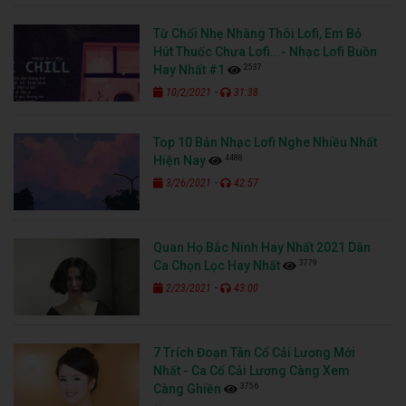
Từ Chối Nhẹ Nhàng Thôi Lofi, Em Bỏ
Hút Thuốc Chưa Lofi...- Nhạc Lofi Buồn
2537
Hay Nhất #1
-
10/2/2021
31:38
Top 10 Bản Nhạc Lofi Nghe Nhiều Nhất
4488
Hiện Nay
-
3/26/2021
42:57
Quan Họ Bắc Ninh Hay Nhất 2021 Dân
3779
Ca Chọn Lọc Hay Nhất
-
2/23/2021
43:00
7 Trích Đoạn Tân Cổ Cải Lương Mới
Nhất - Ca Cổ Cải Lương Càng Xem
3756
Càng Ghiền