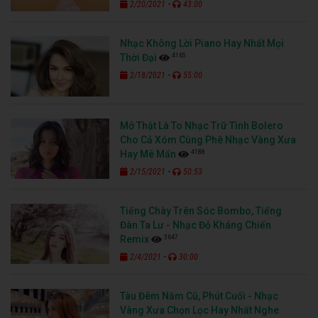
-
2/20/2021
43:00
Nhạc Không Lời Piano Hay Nhất Mọi
4165
Thời Đại
-
2/18/2021
55:00
Mở Thật Là To Nhạc Trữ Tình Bolero
Cho Cả Xóm Cùng Phê Nhạc Vàng Xưa
4188
Hay Mê Mẩn
-
2/15/2021
50:53
Tiếng Chày Trên Sóc Bombo, Tiếng
Đàn Ta Lư - Nhạc Đỏ Kháng Chiến
3647
Remix
-
2/4/2021
30:00
Tàu Đêm Năm Cũ, Phút Cuối - Nhạc
Vàng Xưa Chọn Lọc Hay Nhất Nghe