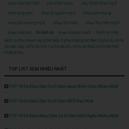
nhạc cho trẻ mp3
yêu thích nhạc
yêu thích nhạc mp3
nhạc lệ quyên
nhạc lệ quyên mp3
nhạc phi nhung
nhạc phi nhung mp3
nhạc thu hiền
nhạc thu hiền mp3
tủ mát cũ
thanh lý máy
nhạc chế linh
nhạc chế linh mp3
lạnh cũ
thu mua máy phát điện 3 pha
máy phát điện 3 pha cũ
,
sofa
da cao cấp
,
sofa da chữ l
,
sofa da lộn
,
sofa da thật
,
sofa da thật
nhập khẩu
,
TOP LIST XEM NHIỀU NHẤT
TOP 10 Ca Khúc Dân Ca Ví Dặm Được Bình Chọn Nhiều Nhất
TOP 10 Ca Khúc Dân Ca Ví Dặm MP3 Hay Nhất
TOP 10 Ca Khúc Nhạc Dân Ca Ví Dặm Mp3 Nghe Nhiều Nhất