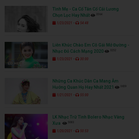
Tình Mẹ - Ca Cổ Tân Cổ Cải Lương
3564
Chọn Lọc Hay Nhất
-
1/23/2021
54:48
Liên Khúc Chào Em Cô Gái Mở Đường -
3252
Nhạc Đỏ Cách Mạng 2020
-
1/23/2021
30:00
Những Ca Khúc Dân Ca Mang Âm
3659
Hưởng Quan Họ Hay Nhất 2021
-
1/21/2021
55:00
LK Nhạc Trữ Tình Bolero Nhạc Vàng
5083
Xưa
-
1/20/2021
50:53