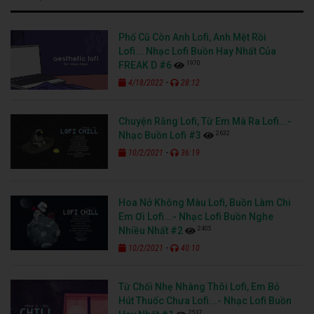
Phố Cũ Còn Anh Lofi, Anh Mệt Rồi
Lofi... Nhạc Lofi Buồn Hay Nhất Của
1970
FREAK D #6
-
4/18/2022
28:12
Chuyện Rằng Lofi, Từ Em Mà Ra Lofi...-
2632
Nhạc Buồn Lofi #3
-
10/2/2021
36:19
Hoa Nở Không Màu Lofi, Buồn Làm Chi
Em Ơi Lofi...- Nhạc Lofi Buồn Nghe
2405
Nhiều Nhất #2
-
10/2/2021
40:10
Từ Chối Nhẹ Nhàng Thôi Lofi, Em Bỏ
Hút Thuốc Chưa Lofi...- Nhạc Lofi Buồn
2537