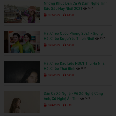
Những Khúc Dân Ca Ví Dặm Nghệ Tĩnh
4739
Đặc Sắc Hay Nhất 2021
-
1/31/2021
43:00
Hát Chèo Quốc Phòng 2021 - Giọng
6439
Hát Chèo Được Yêu Thích Nhất
-
1/26/2021
50:00
Hát Chèo Đào Liễu NSƯT Thu Hà Nhà
5569
Hát Chèo Thái Bình
-
1/25/2021
50:00
Dân Ca Xứ Nghệ - Về Xứ Nghệ Cùng
4275
Anh, Xứ Nghệ Ân Tình
-
1/24/2021
9:00