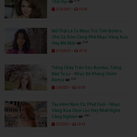
4165
Thời Đại
-
2/18/2021
55:00
Mở Thật Là To Nhạc Trữ Tình Bolero
Cho Cả Xóm Cùng Phê Nhạc Vàng Xưa
4188
Hay Mê Mẩn
-
2/15/2021
50:53
Tiếng Chày Trên Sóc Bombo, Tiếng
Đàn Ta Lư - Nhạc Đỏ Kháng Chiến
3647
Remix
-
2/4/2021
30:00
Tàu Đêm Năm Cũ, Phút Cuối - Nhạc
Vàng Xưa Chọn Lọc Hay Nhất Nghe
3483
Càng Nghiện
-
2/2/2021
20:45