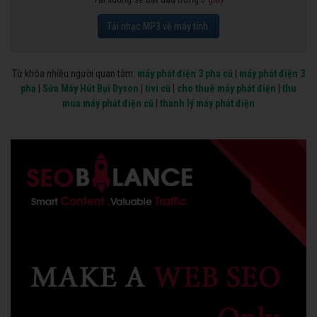
Tải nhạc MP3 về máy tính.
Từ khóa nhiều người quan tâm:
máy phát điện 3 pha cũ
|
máy phát điện 3
pha
|
Sửa Máy Hút Bụi Dyson
|
tivi cũ
|
cho thuê máy phát điện
|
thu
mua máy phát điện cũ
|
thanh lý máy phát điện