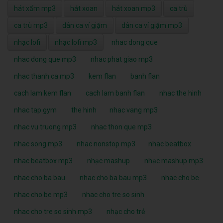
hát xẩm mp3
hát xoan
hát xoan mp3
ca trù
ca trù mp3
dân ca ví giặm
dân ca ví giặm mp3
nhạc lofi
nhạc lofi mp3
nhac dong que
nhac dong que mp3
nhac phat giao mp3
nhac thanh ca mp3
kem flan
banh flan
cach lam kem flan
cach lam banh flan
nhac the hinh
nhac tap gym
the hinh
nhac vang mp3
nhac vu truong mp3
nhac thon que mp3
nhac song mp3
nhac nonstop mp3
nhac beatbox
nhac beatbox mp3
nhạc mashup
nhạc mashup mp3
nhac cho ba bau
nhac cho ba bau mp3
nhac cho be
nhac cho be mp3
nhac cho tre so sinh
nhac cho tre so sinh mp3
nhạc cho trẻ