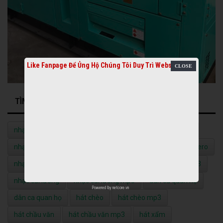
Like Fanpage Để Ủng Hộ Chúng Tôi Duy Trì Website
TÌM KIẾM NHIỀU NHẤT
nhạc quê hương
nhạc quê hương mp3
nhạc vàng
nhạc vàng mp3
nhạc đỏ
nhạc đỏ mp3
nhạc bolero
nhạc bolero mp3
nhạc không lời
nhạc không lời mp3
nhạc cải lương
nhạc cải lương mp3
dân ca quan họ
Powered by
netcore.vn
dân ca quan họ
hát chèo
hát chèo mp3
hát chầu văn
hát chầu văn mp3
hát xẩm