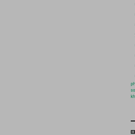
ph
so
k