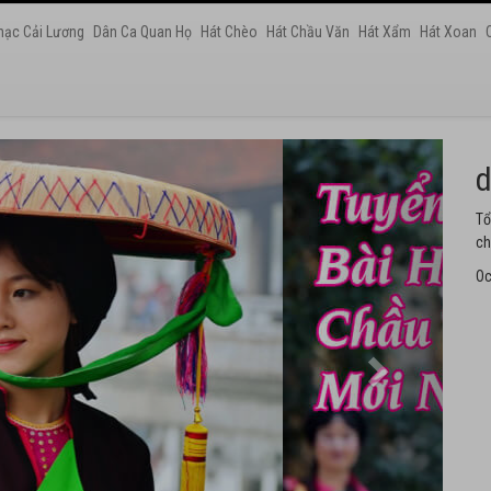
hạc Cải Lương
Dân Ca Quan Họ
Hát Chèo
Hát Chầu Văn
Hát Xẩm
Hát Xoan
h
Tu
th
Oc