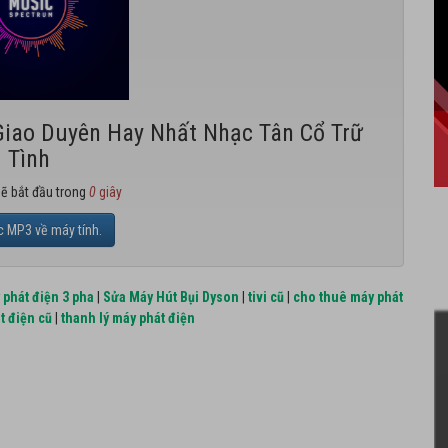
Giao Duyên Hay Nhất Nhạc Tân Cổ Trữ
Tình
sẽ bắt đầu trong
0
giây
c MP3 về máy tính.
 phát điện 3 pha
|
Sửa Máy Hút Bụi Dyson
|
tivi cũ
|
cho thuê máy phát
t điện cũ
|
thanh lý máy phát điện