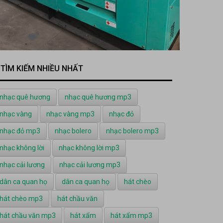
TÌM KIẾM NHIỀU NHẤT
nhạc quê hương
nhạc quê hương mp3
nhạc vàng
nhạc vàng mp3
nhạc đỏ
nhạc đỏ mp3
nhạc bolero
nhạc bolero mp3
nhạc không lời
nhạc không lời mp3
nhạc cải lương
nhạc cải lương mp3
dân ca quan họ
dân ca quan họ
hát chèo
hát chèo mp3
hát chầu văn
hát chầu văn mp3
hát xẩm
hát xẩm mp3