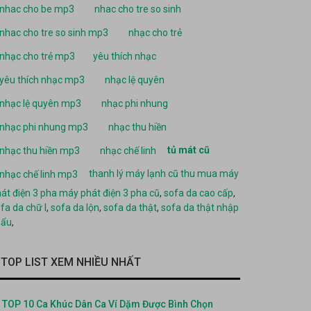
nhac cho be mp3
nhac cho tre so sinh
nhac cho tre so sinh mp3
nhạc cho trẻ
nhạc cho trẻ mp3
yêu thích nhạc
yêu thích nhạc mp3
nhạc lệ quyên
nhạc lệ quyên mp3
nhạc phi nhung
nhạc phi nhung mp3
nhạc thu hiền
tủ mát cũ
nhạc thu hiền mp3
nhạc chế linh
thanh lý máy lạnh cũ
thu mua máy
nhạc chế linh mp3
át điện 3 pha
máy phát điện 3 pha cũ
,
sofa da cao cấp
,
fa da chữ l
,
sofa da lộn
,
sofa da thật
,
sofa da thật nhập
hẩu
,
TOP LIST XEM NHIỀU NHẤT
TOP 10 Ca Khúc Dân Ca Ví Dặm Được Bình Chọn