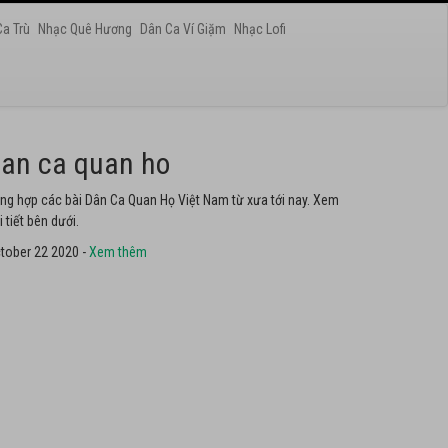
Ca Trù
Nhạc Quê Hương
Dân Ca Ví Giặm
Nhạc Lofi
at chau van
yển tập các ca khúc hát Chầu Văn hay nhất ở Việt Nam. Không
ể không nghe thử.
tober 22 2020 -
Xem thêm