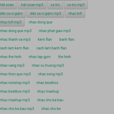
hát xoan
hát xoan mp3
ca trù
ca trù mp3
dân ca ví giặm
dân ca ví giặm mp3
nhạc lofi
nhạc lofi mp3
nhac dong que
nhac dong que mp3
nhac phat giao mp3
nhac thanh ca mp3
kem flan
banh flan
cach lam kem flan
cach lam banh flan
nhac the hinh
nhac tap gym
the hinh
nhac vang mp3
nhac vu truong mp3
nhac thon que mp3
nhac song mp3
nhac nonstop mp3
nhac beatbox
nhac beatbox mp3
nhạc mashup
nhạc mashup mp3
nhac cho ba bau
nhac cho ba bau mp3
nhac cho be