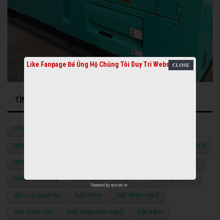
Like Fanpage Để Ủng Hộ Chúng Tôi Duy Trì Website
TÌM KIẾM NHIỀU NHẤT
nhạc quê hương
nhạc quê hương mp3
nhạc vàng
nhạc vàng mp3
nhạc đỏ
nhạc đỏ mp3
nhạc bolero
nhạc bolero mp3
nhạc không lời
nhạc không lời mp3
nhạc cải lương
nhạc cải lương mp3
dân ca quan họ
Powered by
netcore.vn
dân ca quan họ
hát chèo
hát chèo mp3
hát chầu văn
hát chầu văn mp3
hát xẩm