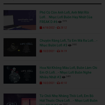
Phố Cũ Còn Anh Lofi, Anh Mệt Rồi
Lofi... Nhạc Lofi Buồn Hay Nhất Của
1970
FREAK D #6
-
4/18/2022
28:12
Chuyện Rằng Lofi, Từ Em Mà Ra Lofi...-
2632
Nhạc Buồn Lofi #3
-
10/2/2021
36:19
Hoa Nở Không Màu Lofi, Buồn Làm Chi
Em Ơi Lofi...- Nhạc Lofi Buồn Nghe
2405
Nhiều Nhất #2
-
10/2/2021
40:10
Từ Chối Nhẹ Nhàng Thôi Lofi, Em Bỏ
Hút Thuốc Chưa Lofi...- Nhạc Lofi Buồn
2537