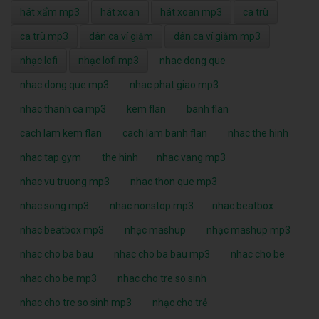
hát xẩm mp3
hát xoan
hát xoan mp3
ca trù
ca trù mp3
dân ca ví giặm
dân ca ví giặm mp3
nhạc lofi
nhạc lofi mp3
nhac dong que
nhac dong que mp3
nhac phat giao mp3
nhac thanh ca mp3
kem flan
banh flan
cach lam kem flan
cach lam banh flan
nhac the hinh
nhac tap gym
the hinh
nhac vang mp3
nhac vu truong mp3
nhac thon que mp3
nhac song mp3
nhac nonstop mp3
nhac beatbox
nhac beatbox mp3
nhạc mashup
nhạc mashup mp3
nhac cho ba bau
nhac cho ba bau mp3
nhac cho be
nhac cho be mp3
nhac cho tre so sinh
nhac cho tre so sinh mp3
nhạc cho trẻ