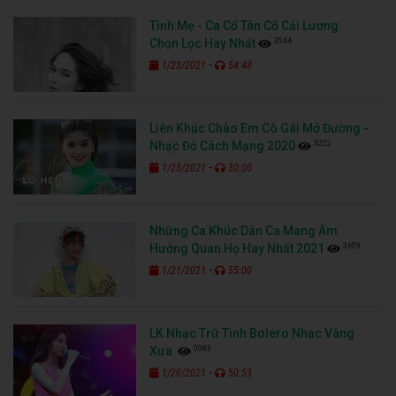
Tình Mẹ - Ca Cổ Tân Cổ Cải Lương
3564
Chọn Lọc Hay Nhất
-
1/23/2021
54:48
Liên Khúc Chào Em Cô Gái Mở Đường -
3252
Nhạc Đỏ Cách Mạng 2020
-
1/23/2021
30:00
Những Ca Khúc Dân Ca Mang Âm
3659
Hưởng Quan Họ Hay Nhất 2021
-
1/21/2021
55:00
LK Nhạc Trữ Tình Bolero Nhạc Vàng
5083
Xưa
-
1/20/2021
50:53