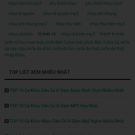
nhạc cho trẻ mp3
yêu thích nhạc
yêu thích nhạc mp3
nhạc lệ quyên
nhạc lệ quyên mp3
nhạc phi nhung
nhạc phi nhung mp3
nhạc thu hiền
nhạc thu hiền mp3
tủ mát cũ
thanh lý máy
nhạc chế linh
nhạc chế linh mp3
lạnh cũ
thu mua máy phát điện 3 pha
máy phát điện 3 pha cũ
,
sofa
da cao cấp
,
sofa da chữ l
,
sofa da lộn
,
sofa da thật
,
sofa da thật
nhập khẩu
,
TOP LIST XEM NHIỀU NHẤT
TOP 10 Ca Khúc Dân Ca Ví Dặm Được Bình Chọn Nhiều Nhất
TOP 10 Ca Khúc Dân Ca Ví Dặm MP3 Hay Nhất
TOP 10 Ca Khúc Nhạc Dân Ca Ví Dặm Mp3 Nghe Nhiều Nhất