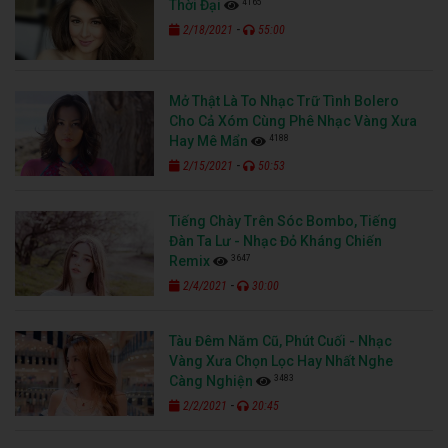
4165
Thời Đại
-
2/18/2021
55:00
Mở Thật Là To Nhạc Trữ Tình Bolero
Cho Cả Xóm Cùng Phê Nhạc Vàng Xưa
4188
Hay Mê Mẩn
-
2/15/2021
50:53
Tiếng Chày Trên Sóc Bombo, Tiếng
Đàn Ta Lư - Nhạc Đỏ Kháng Chiến
3647
Remix
-
2/4/2021
30:00
Tàu Đêm Năm Cũ, Phút Cuối - Nhạc
Vàng Xưa Chọn Lọc Hay Nhất Nghe
3483
Càng Nghiện
-
2/2/2021
20:45