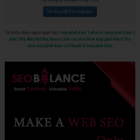
Tải nhạc MP3 về máy tính.
Từ khóa nhiều người quan tâm:
máy phát điện 3 pha cũ
|
máy phát điện 3
pha
|
Sửa Máy Hút Bụi Dyson
|
tivi cũ
|
cho thuê máy phát điện
|
thu
mua máy phát điện cũ
|
thanh lý máy phát điện