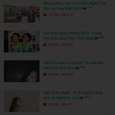
Những Khúc Dân Ca Ví Dặm Nghệ Tĩnh
4739
Đặc Sắc Hay Nhất 2021
-
1/31/2021
43:00
Hát Chèo Quốc Phòng 2021 - Giọng
6439
Hát Chèo Được Yêu Thích Nhất
-
1/26/2021
50:00
Hát Chèo Đào Liễu NSƯT Thu Hà Nhà
5569
Hát Chèo Thái Bình
-
1/25/2021
50:00
Dân Ca Xứ Nghệ - Về Xứ Nghệ Cùng
4275
Anh, Xứ Nghệ Ân Tình
-
1/24/2021
9:00