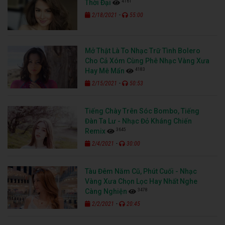
4161
Thời Đại
-
2/18/2021
55:00
Mở Thật Là To Nhạc Trữ Tình Bolero
Cho Cả Xóm Cùng Phê Nhạc Vàng Xưa
4183
Hay Mê Mẩn
-
2/15/2021
50:53
Tiếng Chày Trên Sóc Bombo, Tiếng
Đàn Ta Lư - Nhạc Đỏ Kháng Chiến
3645
Remix
-
2/4/2021
30:00
Tàu Đêm Năm Cũ, Phút Cuối - Nhạc
Vàng Xưa Chọn Lọc Hay Nhất Nghe
3478
Càng Nghiện
-
2/2/2021
20:45