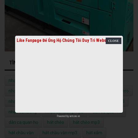
Like Fanpage Để Ủng Hộ Chúng Tôi Duy Trì Website
TÌM KIẾM NHIỀU NHẤT
nhạc quê hương
nhạc quê hương mp3
nhạc vàng
nhạc vàng mp3
nhạc đỏ
nhạc đỏ mp3
nhạc bolero
nhạc bolero mp3
nhạc không lời
nhạc không lời mp3
nhạc cải lương
nhạc cải lương mp3
dân ca quan họ
Powered by
netcore.vn
dân ca quan họ
hát chèo
hát chèo mp3
hát chầu văn
hát chầu văn mp3
hát xẩm