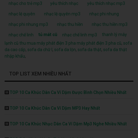
nhạc cho trẻ mp3
yêu thích nhạc
yêu thích nhạc mp3
nhạc lệ quyên
nhạc lệ quyên mp3
nhạc phi nhung
nhạc phi nhung mp3
nhạc thu hiền
nhạc thu hiền mp3
tủ mát cũ
thanh lý máy
nhạc chế linh
nhạc chế linh mp3
lạnh cũ
thu mua máy phát điện 3 pha
máy phát điện 3 pha cũ
,
sofa
da cao cấp
,
sofa da chữ l
,
sofa da lộn
,
sofa da thật
,
sofa da thật
nhập khẩu
,
TOP LIST XEM NHIỀU NHẤT
TOP 10 Ca Khúc Dân Ca Ví Dặm Được Bình Chọn Nhiều Nhất
TOP 10 Ca Khúc Dân Ca Ví Dặm MP3 Hay Nhất
TOP 10 Ca Khúc Nhạc Dân Ca Ví Dặm Mp3 Nghe Nhiều Nhất