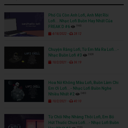
Phố Cũ Còn Anh Lofi, Anh Mệt Rồi
Lofi... Nhạc Lofi Buồn Hay Nhất Của
1965
FREAK D #6
-
4/18/2022
28:12
Chuyện Rằng Lofi, Từ Em Mà Ra Lofi...-
2628
Nhạc Buồn Lofi #3
-
10/2/2021
36:19
Hoa Nở Không Màu Lofi, Buồn Làm Chi
Em Ơi Lofi...- Nhạc Lofi Buồn Nghe
2403
Nhiều Nhất #2
-
10/2/2021
40:10
Từ Chối Nhẹ Nhàng Thôi Lofi, Em Bỏ
Hút Thuốc Chưa Lofi...- Nhạc Lofi Buồn
2533