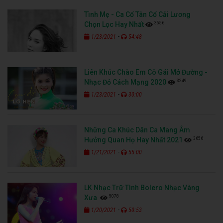
Tình Mẹ - Ca Cổ Tân Cổ Cải Lương
3556
Chọn Lọc Hay Nhất
-
1/23/2021
54:48
Liên Khúc Chào Em Cô Gái Mở Đường -
3249
Nhạc Đỏ Cách Mạng 2020
-
1/23/2021
30:00
Những Ca Khúc Dân Ca Mang Âm
3656
Hưởng Quan Họ Hay Nhất 2021
-
1/21/2021
55:00
LK Nhạc Trữ Tình Bolero Nhạc Vàng
5078
Xưa
-
1/20/2021
50:53