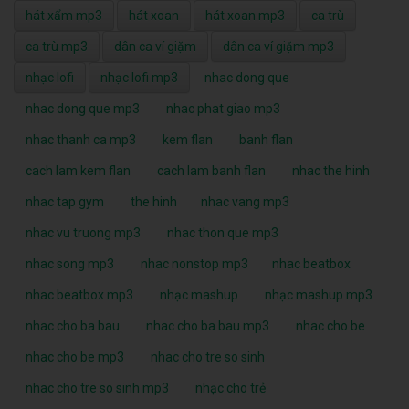
hát xẩm mp3
hát xoan
hát xoan mp3
ca trù
ca trù mp3
dân ca ví giặm
dân ca ví giặm mp3
nhạc lofi
nhạc lofi mp3
nhac dong que
nhac dong que mp3
nhac phat giao mp3
nhac thanh ca mp3
kem flan
banh flan
cach lam kem flan
cach lam banh flan
nhac the hinh
nhac tap gym
the hinh
nhac vang mp3
nhac vu truong mp3
nhac thon que mp3
nhac song mp3
nhac nonstop mp3
nhac beatbox
nhac beatbox mp3
nhạc mashup
nhạc mashup mp3
nhac cho ba bau
nhac cho ba bau mp3
nhac cho be
nhac cho be mp3
nhac cho tre so sinh
nhac cho tre so sinh mp3
nhạc cho trẻ