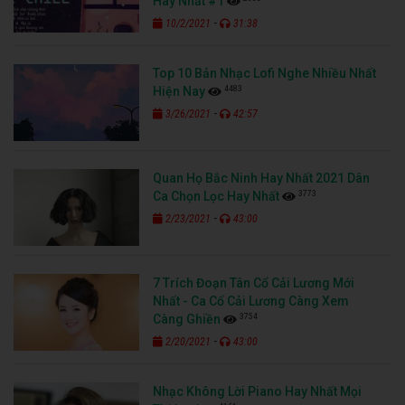
Hay Nhất #1
-
10/2/2021
31:38
Top 10 Bản Nhạc Lofi Nghe Nhiều Nhất
4483
Hiện Nay
-
3/26/2021
42:57
Quan Họ Bắc Ninh Hay Nhất 2021 Dân
3773
Ca Chọn Lọc Hay Nhất
-
2/23/2021
43:00
7 Trích Đoạn Tân Cổ Cải Lương Mới
Nhất - Ca Cổ Cải Lương Càng Xem
3754
Càng Ghiền
-
2/20/2021
43:00
Nhạc Không Lời Piano Hay Nhất Mọi