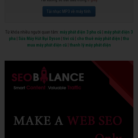
Tải nhạc MP3 về máy tính.
Từ khóa nhiều người quan tâm:
máy phát điện 3 pha cũ
|
máy phát điện 3
pha
|
Sửa Máy Hút Bụi Dyson
|
tivi cũ
|
cho thuê máy phát điện
|
thu
mua máy phát điện cũ
|
thanh lý máy phát điện