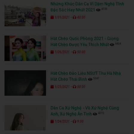
Những Khúc Dân Ca Ví Dặm Nghệ Tĩnh
4735
Đặc Sắc Hay Nhất 2021
-
1/31/2021
43:00
Hát Chèo Quốc Phòng 2021 - Giọng
6434
Hát Chèo Được Yêu Thích Nhất
-
1/26/2021
50:00
Hát Chèo Đào Liễu NSƯT Thu Hà Nhà
5567
Hát Chèo Thái Bình
-
1/25/2021
50:00
Dân Ca Xứ Nghệ - Về Xứ Nghệ Cùng
4272
Anh, Xứ Nghệ Ân Tình
-
1/24/2021
9:00