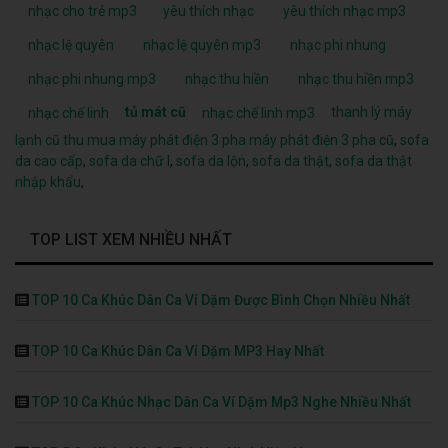
nhạc cho trẻ mp3
yêu thích nhạc
yêu thích nhạc mp3
nhạc lệ quyên
nhạc lệ quyên mp3
nhạc phi nhung
nhạc phi nhung mp3
nhạc thu hiền
nhạc thu hiền mp3
tủ mát cũ
thanh lý máy
nhạc chế linh
nhạc chế linh mp3
lạnh cũ
thu mua máy phát điện 3 pha
máy phát điện 3 pha cũ
,
sofa
da cao cấp
,
sofa da chữ l
,
sofa da lộn
,
sofa da thật
,
sofa da thật
nhập khẩu
,
TOP LIST XEM NHIỀU NHẤT
TOP 10 Ca Khúc Dân Ca Ví Dặm Được Bình Chọn Nhiều Nhất
TOP 10 Ca Khúc Dân Ca Ví Dặm MP3 Hay Nhất
TOP 10 Ca Khúc Nhạc Dân Ca Ví Dặm Mp3 Nghe Nhiều Nhất