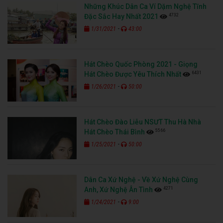
Những Khúc Dân Ca Ví Dặm Nghệ Tĩnh
4732
Đặc Sắc Hay Nhất 2021
-
1/31/2021
43:00
Hát Chèo Quốc Phòng 2021 - Giọng
6431
Hát Chèo Được Yêu Thích Nhất
-
1/26/2021
50:00
Hát Chèo Đào Liễu NSƯT Thu Hà Nhà
5566
Hát Chèo Thái Bình
-
1/25/2021
50:00
Dân Ca Xứ Nghệ - Về Xứ Nghệ Cùng
4271
Anh, Xứ Nghệ Ân Tình
-
1/24/2021
9:00