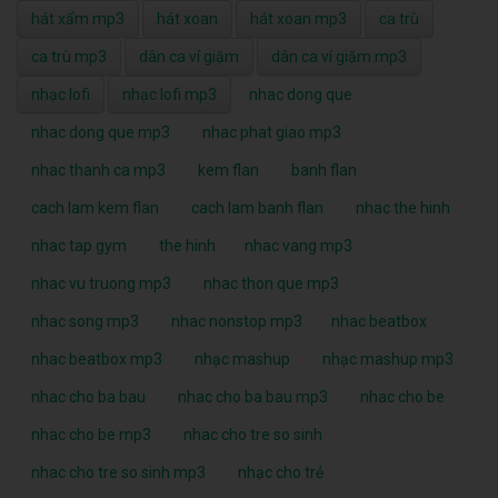
hát xẩm mp3
hát xoan
hát xoan mp3
ca trù
ca trù mp3
dân ca ví giặm
dân ca ví giặm mp3
nhạc lofi
nhạc lofi mp3
nhac dong que
nhac dong que mp3
nhac phat giao mp3
nhac thanh ca mp3
kem flan
banh flan
cach lam kem flan
cach lam banh flan
nhac the hinh
nhac tap gym
the hinh
nhac vang mp3
nhac vu truong mp3
nhac thon que mp3
nhac song mp3
nhac nonstop mp3
nhac beatbox
nhac beatbox mp3
nhạc mashup
nhạc mashup mp3
nhac cho ba bau
nhac cho ba bau mp3
nhac cho be
nhac cho be mp3
nhac cho tre so sinh
nhac cho tre so sinh mp3
nhạc cho trẻ