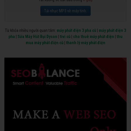
Tải nhạc MP3 về máy tính.
Từ khóa nhiều người quan tâm:
máy phát điện 3 pha cũ
|
máy phát điện 3
pha
|
Sửa Máy Hút Bụi Dyson
|
tivi cũ
|
cho thuê máy phát điện
|
thu
mua máy phát điện cũ
|
thanh lý máy phát điện