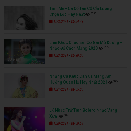
Tình Mẹ - Ca Cổ Tân Cổ Cải Lương
3555
Chọn Lọc Hay Nhất
-
1/23/2021
54:48
Liên Khúc Chào Em Cô Gái Mở Đường -
3247
Nhạc Đỏ Cách Mạng 2020
-
1/23/2021
30:00
Những Ca Khúc Dân Ca Mang Âm
3655
Hưởng Quan Họ Hay Nhất 2021
-
1/21/2021
55:00
LK Nhạc Trữ Tình Bolero Nhạc Vàng
5076
Xưa
-
1/20/2021
50:53