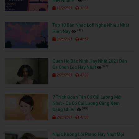
Hay Nhất #1
-
10/2/2021
31:38
Top 10 Bản Nhạc Lofi Nghe Nhiều Nhất
4481
Hiện Nay
-
3/26/2021
42:57
Quan Họ Bắc Ninh Hay Nhất 2021 Dân
3772
Ca Chọn Lọc Hay Nhất
-
2/23/2021
43:00
7 Trích Đoạn Tân Cổ Cải Lương Mới
Nhất - Ca Cổ Cải Lương Càng Xem
3753
Càng Ghiền
-
2/20/2021
43:00
Nhạc Không Lời Piano Hay Nhất Mọi