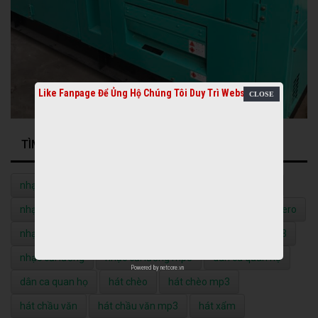
Like Fanpage Để Ủng Hộ Chúng Tôi Duy Trì Website
TÌM KIẾM NHIỀU NHẤT
nhạc quê hương
nhạc quê hương mp3
nhạc vàng
nhạc vàng mp3
nhạc đỏ
nhạc đỏ mp3
nhạc bolero
nhạc bolero mp3
nhạc không lời
nhạc không lời mp3
nhạc cải lương
nhạc cải lương mp3
dân ca quan họ
Powered by
netcore.vn
dân ca quan họ
hát chèo
hát chèo mp3
hát chầu văn
hát chầu văn mp3
hát xẩm