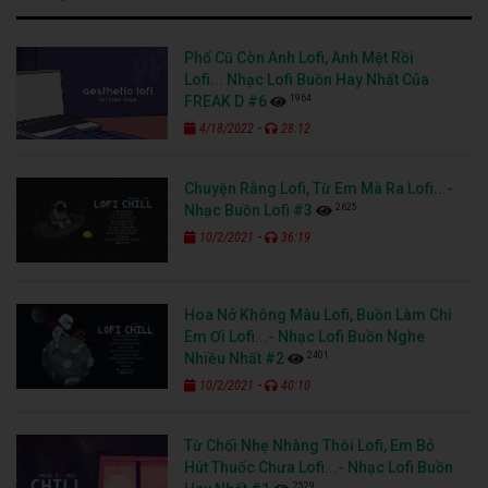
Phố Cũ Còn Anh Lofi, Anh Mệt Rồi
Lofi... Nhạc Lofi Buồn Hay Nhất Của
1964
FREAK D #6
-
4/18/2022
28:12
Chuyện Rằng Lofi, Từ Em Mà Ra Lofi...-
2625
Nhạc Buồn Lofi #3
-
10/2/2021
36:19
Hoa Nở Không Màu Lofi, Buồn Làm Chi
Em Ơi Lofi...- Nhạc Lofi Buồn Nghe
2401
Nhiều Nhất #2
-
10/2/2021
40:10
Từ Chối Nhẹ Nhàng Thôi Lofi, Em Bỏ
Hút Thuốc Chưa Lofi...- Nhạc Lofi Buồn
2529