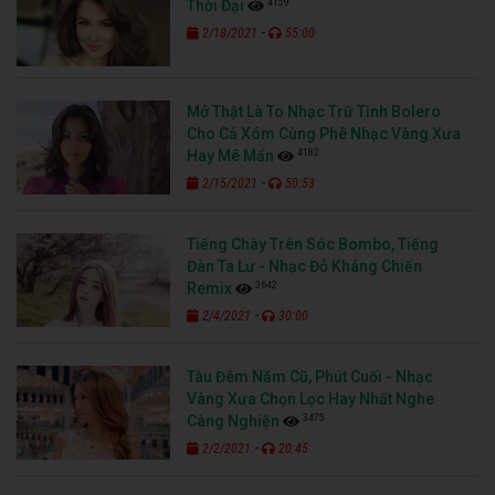
4159
Thời Đại
-
2/18/2021
55:00
Mở Thật Là To Nhạc Trữ Tình Bolero
Cho Cả Xóm Cùng Phê Nhạc Vàng Xưa
4182
Hay Mê Mẩn
-
2/15/2021
50:53
Tiếng Chày Trên Sóc Bombo, Tiếng
Đàn Ta Lư - Nhạc Đỏ Kháng Chiến
3642
Remix
-
2/4/2021
30:00
Tàu Đêm Năm Cũ, Phút Cuối - Nhạc
Vàng Xưa Chọn Lọc Hay Nhất Nghe
3475
Càng Nghiện
-
2/2/2021
20:45