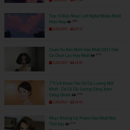
10/2/2021
31:38
Top 10 Bản Nhạc Lofi Nghe Nhiều Nhất
4483
Hiện Nay
-
3/26/2021
42:57
Quan Họ Bắc Ninh Hay Nhất 2021 Dân
3773
Ca Chọn Lọc Hay Nhất
-
2/23/2021
43:00
7 Trích Đoạn Tân Cổ Cải Lương Mới
Nhất - Ca Cổ Cải Lương Càng Xem
3754
Càng Ghiền
-
2/20/2021
43:00
Nhạc Không Lời Piano Hay Nhất Mọi
4161
Thời Đại