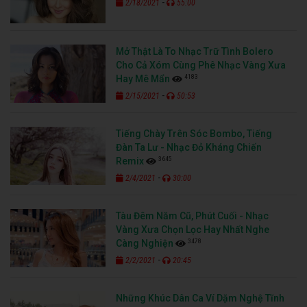
-
2/18/2021
55:00
Mở Thật Là To Nhạc Trữ Tình Bolero
Cho Cả Xóm Cùng Phê Nhạc Vàng Xưa
4183
Hay Mê Mẩn
-
2/15/2021
50:53
Tiếng Chày Trên Sóc Bombo, Tiếng
Đàn Ta Lư - Nhạc Đỏ Kháng Chiến
3645
Remix
-
2/4/2021
30:00
Tàu Đêm Năm Cũ, Phút Cuối - Nhạc
Vàng Xưa Chọn Lọc Hay Nhất Nghe
3478
Càng Nghiện
-
2/2/2021
20:45
Những Khúc Dân Ca Ví Dặm Nghệ Tĩnh