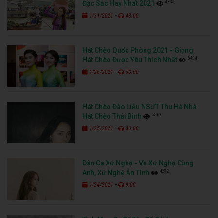
4735
Đặc Sắc Hay Nhất 2021
-
1/31/2021
43:00
Hát Chèo Quốc Phòng 2021 - Giọng
6434
Hát Chèo Được Yêu Thích Nhất
-
1/26/2021
50:00
Hát Chèo Đào Liễu NSƯT Thu Hà Nhà
5567
Hát Chèo Thái Bình
-
1/25/2021
50:00
Dân Ca Xứ Nghệ - Về Xứ Nghệ Cùng
4272
Anh, Xứ Nghệ Ân Tình
-
1/24/2021
9:00