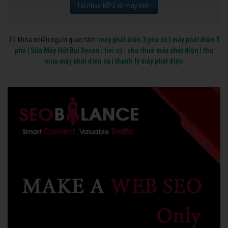
Tải nhạc MP3 về máy tính.
Từ khóa nhiều người quan tâm:
máy phát điện 3 pha cũ
|
máy phát điện 3
pha
|
Sửa Máy Hút Bụi Dyson
|
tivi cũ
|
cho thuê máy phát điện
|
thu
mua máy phát điện cũ
|
thanh lý máy phát điện