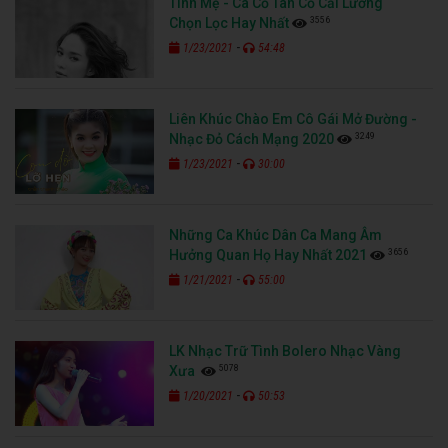
Tình Mẹ - Ca Cổ Tân Cổ Cải Lương
3556
Chọn Lọc Hay Nhất
-
1/23/2021
54:48
Liên Khúc Chào Em Cô Gái Mở Đường -
3249
Nhạc Đỏ Cách Mạng 2020
-
1/23/2021
30:00
Những Ca Khúc Dân Ca Mang Âm
3656
Hưởng Quan Họ Hay Nhất 2021
-
1/21/2021
55:00
LK Nhạc Trữ Tình Bolero Nhạc Vàng
5078
Xưa
-
1/20/2021
50:53