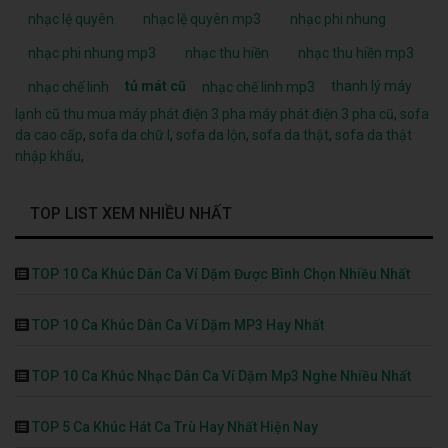
nhạc lệ quyên
nhạc lệ quyên mp3
nhạc phi nhung
nhạc phi nhung mp3
nhạc thu hiền
nhạc thu hiền mp3
tủ mát cũ
thanh lý máy
nhạc chế linh
nhạc chế linh mp3
lạnh cũ
thu mua máy phát điện 3 pha
máy phát điện 3 pha cũ
,
sofa
da cao cấp
,
sofa da chữ l
,
sofa da lộn
,
sofa da thật
,
sofa da thật
nhập khẩu
,
TOP LIST XEM NHIỀU NHẤT
TOP 10 Ca Khúc Dân Ca Ví Dặm Được Bình Chọn Nhiều Nhất
TOP 10 Ca Khúc Dân Ca Ví Dặm MP3 Hay Nhất
TOP 10 Ca Khúc Nhạc Dân Ca Ví Dặm Mp3 Nghe Nhiều Nhất
TOP 5 Ca Khúc Hát Ca Trù Hay Nhất Hiện Nay