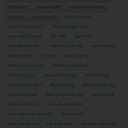
ca trù mp3
dân ca ví giặm
dân ca ví giặm mp3
nhạc lofi
nhạc lofi mp3
nhac dong que
nhac dong que mp3
nhac phat giao mp3
nhac thanh ca mp3
kem flan
banh flan
cach lam kem flan
cach lam banh flan
nhac the hinh
nhac tap gym
the hinh
nhac vang mp3
nhac vu truong mp3
nhac thon que mp3
nhac song mp3
nhac nonstop mp3
nhac beatbox
nhac beatbox mp3
nhạc mashup
nhạc mashup mp3
nhac cho ba bau
nhac cho ba bau mp3
nhac cho be
nhac cho be mp3
nhac cho tre so sinh
nhac cho tre so sinh mp3
nhạc cho trẻ
nhạc cho trẻ mp3
yêu thích nhạc
yêu thích nhạc mp3