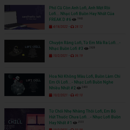
Phố Cũ Còn Anh Lofi, Anh Mệt Rồi
Lofi... Nhạc Lofi Buồn Hay Nhất Của
1965
FREAK D #6
-
4/18/2022
28:12
Chuyện Rằng Lofi, Từ Em Mà Ra Lofi...-
2628
Nhạc Buồn Lofi #3
-
10/2/2021
36:19
Hoa Nở Không Màu Lofi, Buồn Làm Chi
Em Ơi Lofi...- Nhạc Lofi Buồn Nghe
2403
Nhiều Nhất #2
-
10/2/2021
40:10
Từ Chối Nhẹ Nhàng Thôi Lofi, Em Bỏ
Hút Thuốc Chưa Lofi...- Nhạc Lofi Buồn
2533
Hay Nhất #1
-