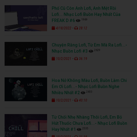
Phố Cũ Còn Anh Lofi, Anh Mệt Rồi
Lofi... Nhạc Lofi Buồn Hay Nhất Của
1969
FREAK D #6
-
4/18/2022
28:12
Chuyện Rằng Lofi, Từ Em Mà Ra Lofi...-
2629
Nhạc Buồn Lofi #3
-
10/2/2021
36:19
Hoa Nở Không Màu Lofi, Buồn Làm Chi
Em Ơi Lofi...- Nhạc Lofi Buồn Nghe
2403
Nhiều Nhất #2
-
10/2/2021
40:10
Từ Chối Nhẹ Nhàng Thôi Lofi, Em Bỏ
Hút Thuốc Chưa Lofi...- Nhạc Lofi Buồn
2535
Hay Nhất #1
-