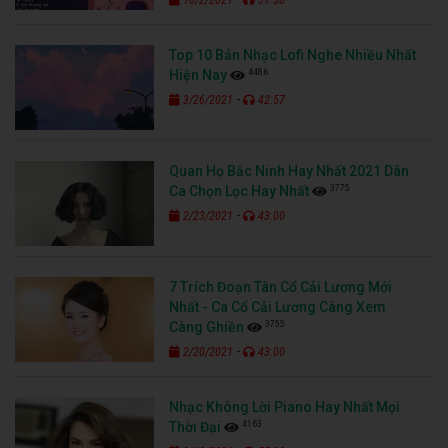
10/2/2021
31:38
Top 10 Bản Nhạc Lofi Nghe Nhiều Nhất
4486
Hiện Nay
-
3/26/2021
42:57
Quan Họ Bắc Ninh Hay Nhất 2021 Dân
3775
Ca Chọn Lọc Hay Nhất
-
2/23/2021
43:00
7 Trích Đoạn Tân Cổ Cải Lương Mới
Nhất - Ca Cổ Cải Lương Càng Xem
3755
Càng Ghiền
-
2/20/2021
43:00
Nhạc Không Lời Piano Hay Nhất Mọi
4163
Thời Đại