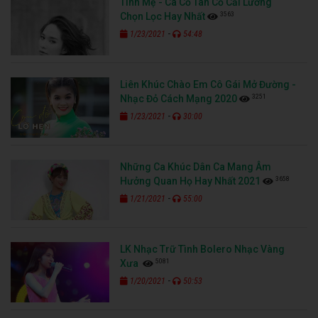
Tình Mẹ - Ca Cổ Tân Cổ Cải Lương
3563
Chọn Lọc Hay Nhất
-
1/23/2021
54:48
Liên Khúc Chào Em Cô Gái Mở Đường -
3251
Nhạc Đỏ Cách Mạng 2020
-
1/23/2021
30:00
Những Ca Khúc Dân Ca Mang Âm
3658
Hưởng Quan Họ Hay Nhất 2021
-
1/21/2021
55:00
LK Nhạc Trữ Tình Bolero Nhạc Vàng
5081
Xưa
-
1/20/2021
50:53