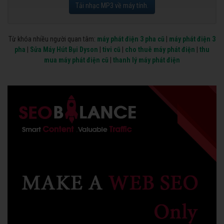
Tải nhạc MP3 về máy tính.
Từ khóa nhiều người quan tâm:
máy phát điện 3 pha cũ
|
máy phát điện 3
pha
|
Sửa Máy Hút Bụi Dyson
|
tivi cũ
|
cho thuê máy phát điện
|
thu
mua máy phát điện cũ
|
thanh lý máy phát điện