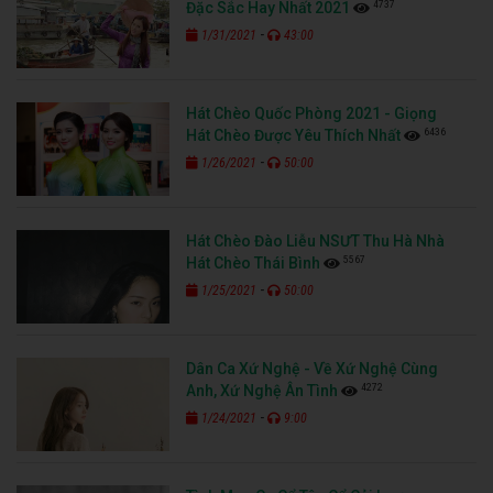
4737
Đặc Sắc Hay Nhất 2021
-
1/31/2021
43:00
Hát Chèo Quốc Phòng 2021 - Giọng
6436
Hát Chèo Được Yêu Thích Nhất
-
1/26/2021
50:00
Hát Chèo Đào Liễu NSƯT Thu Hà Nhà
5567
Hát Chèo Thái Bình
-
1/25/2021
50:00
Dân Ca Xứ Nghệ - Về Xứ Nghệ Cùng
4272
Anh, Xứ Nghệ Ân Tình
-
1/24/2021
9:00