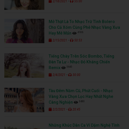
-
2/18/2021
55:00
Mở Thật Là To Nhạc Trữ Tình Bolero
Cho Cả Xóm Cùng Phê Nhạc Vàng Xưa
4186
Hay Mê Mẩn
-
2/15/2021
50:53
Tiếng Chày Trên Sóc Bombo, Tiếng
Đàn Ta Lư - Nhạc Đỏ Kháng Chiến
3645
Remix
-
2/4/2021
30:00
Tàu Đêm Năm Cũ, Phút Cuối - Nhạc
Vàng Xưa Chọn Lọc Hay Nhất Nghe
3480
Càng Nghiện
-
2/2/2021
20:45
Những Khúc Dân Ca Ví Dặm Nghệ Tĩnh