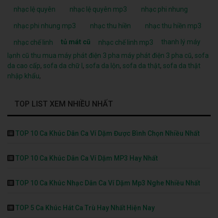
nhạc lệ quyên
nhạc lệ quyên mp3
nhạc phi nhung
nhạc phi nhung mp3
nhạc thu hiền
nhạc thu hiền mp3
tủ mát cũ
thanh lý máy
nhạc chế linh
nhạc chế linh mp3
lạnh cũ
thu mua máy phát điện 3 pha
máy phát điện 3 pha cũ
,
sofa
da cao cấp
,
sofa da chữ l
,
sofa da lộn
,
sofa da thật
,
sofa da thật
nhập khẩu
,
TOP LIST XEM NHIỀU NHẤT
TOP 10 Ca Khúc Dân Ca Ví Dặm Được Bình Chọn Nhiều Nhất
TOP 10 Ca Khúc Dân Ca Ví Dặm MP3 Hay Nhất
TOP 10 Ca Khúc Nhạc Dân Ca Ví Dặm Mp3 Nghe Nhiều Nhất
TOP 5 Ca Khúc Hát Ca Trù Hay Nhất Hiện Nay