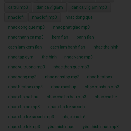
ca trù mp3
dân ca ví giặm
dân ca ví giặm mp3
nhạc lofi
nhạc lofi mp3
nhac dong que
nhac dong que mp3
nhac phat giao mp3
nhac thanh ca mp3
kem flan
banh flan
cach lam kem flan
cach lam banh flan
nhac the hinh
nhac tap gym
the hinh
nhac vang mp3
nhac vu truong mp3
nhac thon que mp3
nhac song mp3
nhac nonstop mp3
nhac beatbox
nhac beatbox mp3
nhạc mashup
nhạc mashup mp3
nhac cho ba bau
nhac cho ba bau mp3
nhac cho be
nhac cho be mp3
nhac cho tre so sinh
nhac cho tre so sinh mp3
nhạc cho trẻ
nhạc cho trẻ mp3
yêu thích nhạc
yêu thích nhạc mp3