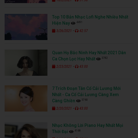
10/2/2021
31:38
Top 10 Bản Nhạc Lofi Nghe Nhiều Nhất
4491
Hiện Nay
-
3/26/2021
42:57
Quan Họ Bắc Ninh Hay Nhất 2021 Dân
3782
Ca Chọn Lọc Hay Nhất
-
2/23/2021
43:00
7 Trích Đoạn Tân Cổ Cải Lương Mới
Nhất - Ca Cổ Cải Lương Càng Xem
3760
Càng Ghiền
-
2/20/2021
43:00
Nhạc Không Lời Piano Hay Nhất Mọi
4168
Thời Đại