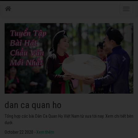
Toggle
naviga
hat chau van
Tuyển tập các ca khúc hát Chầu Văn hay nhất ở Việt Nam. Không thể
không nghe thử.
October 22 2020 -
Xem thêm