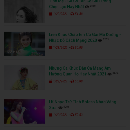
Tình Mẹ - Ca Cổ Tân Cổ Cải Lương
3568
Chọn Lọc Hay Nhất
-
1/23/2021
54:48
Liên Khúc Chào Em Cô Gái Mở Đường -
3253
Nhạc Đỏ Cách Mạng 2020
-
1/23/2021
30:00
Những Ca Khúc Dân Ca Mang Âm
3664
Hưởng Quan Họ Hay Nhất 2021
-
1/21/2021
55:00
LK Nhạc Trữ Tình Bolero Nhạc Vàng
5086
Xưa
-
1/20/2021
50:53