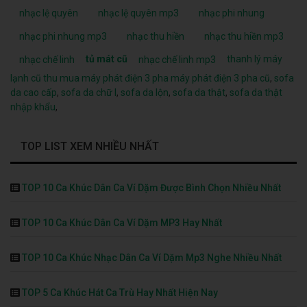
nhạc lệ quyên
nhạc lệ quyên mp3
nhạc phi nhung
nhạc phi nhung mp3
nhạc thu hiền
nhạc thu hiền mp3
tủ mát cũ
thanh lý máy
nhạc chế linh
nhạc chế linh mp3
lạnh cũ
thu mua máy phát điện 3 pha
máy phát điện 3 pha cũ
,
sofa
da cao cấp
,
sofa da chữ l
,
sofa da lộn
,
sofa da thật
,
sofa da thật
nhập khẩu
,
TOP LIST XEM NHIỀU NHẤT
TOP 10 Ca Khúc Dân Ca Ví Dặm Được Bình Chọn Nhiều Nhất
TOP 10 Ca Khúc Dân Ca Ví Dặm MP3 Hay Nhất
TOP 10 Ca Khúc Nhạc Dân Ca Ví Dặm Mp3 Nghe Nhiều Nhất
TOP 5 Ca Khúc Hát Ca Trù Hay Nhất Hiện Nay