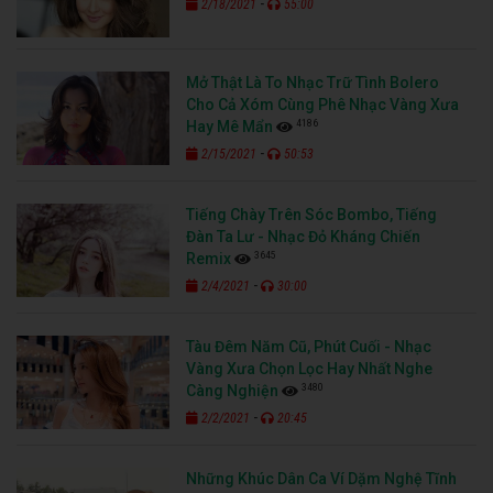
-
2/18/2021
55:00
Mở Thật Là To Nhạc Trữ Tình Bolero
Cho Cả Xóm Cùng Phê Nhạc Vàng Xưa
4186
Hay Mê Mẩn
-
2/15/2021
50:53
Tiếng Chày Trên Sóc Bombo, Tiếng
Đàn Ta Lư - Nhạc Đỏ Kháng Chiến
3645
Remix
-
2/4/2021
30:00
Tàu Đêm Năm Cũ, Phút Cuối - Nhạc
Vàng Xưa Chọn Lọc Hay Nhất Nghe
3480
Càng Nghiện
-
2/2/2021
20:45
Những Khúc Dân Ca Ví Dặm Nghệ Tĩnh