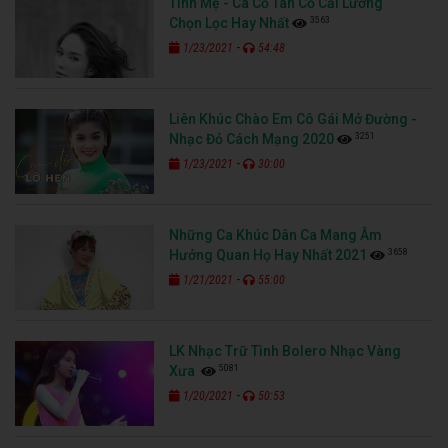
Tình Mẹ - Ca Cổ Tân Cổ Cải Lương
3563
Chọn Lọc Hay Nhất
-
1/23/2021
54:48
Liên Khúc Chào Em Cô Gái Mở Đường -
3251
Nhạc Đỏ Cách Mạng 2020
-
1/23/2021
30:00
Những Ca Khúc Dân Ca Mang Âm
3658
Hưởng Quan Họ Hay Nhất 2021
-
1/21/2021
55:00
LK Nhạc Trữ Tình Bolero Nhạc Vàng
5081
Xưa
-
1/20/2021
50:53