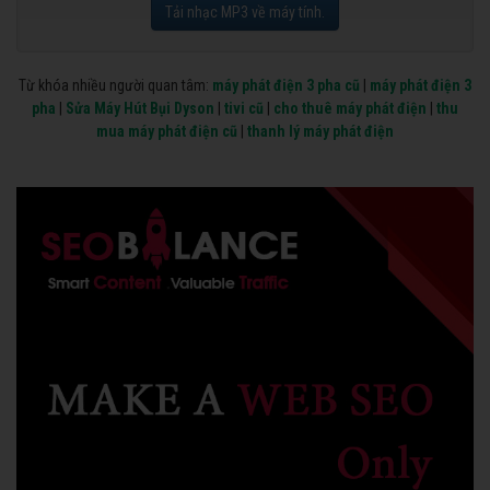
Tải nhạc MP3 về máy tính.
Từ khóa nhiều người quan tâm:
máy phát điện 3 pha cũ
|
máy phát điện 3
pha
|
Sửa Máy Hút Bụi Dyson
|
tivi cũ
|
cho thuê máy phát điện
|
thu
mua máy phát điện cũ
|
thanh lý máy phát điện