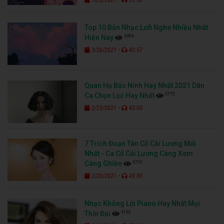
10/2/2021
31:38
Top 10 Bản Nhạc Lofi Nghe Nhiều Nhất
4486
Hiện Nay
-
3/26/2021
42:57
Quan Họ Bắc Ninh Hay Nhất 2021 Dân
3775
Ca Chọn Lọc Hay Nhất
-
2/23/2021
43:00
7 Trích Đoạn Tân Cổ Cải Lương Mới
Nhất - Ca Cổ Cải Lương Càng Xem
3755
Càng Ghiền
-
2/20/2021
43:00
Nhạc Không Lời Piano Hay Nhất Mọi
4163
Thời Đại