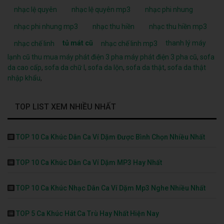
nhạc lệ quyên
nhạc lệ quyên mp3
nhạc phi nhung
nhạc phi nhung mp3
nhạc thu hiền
nhạc thu hiền mp3
tủ mát cũ
thanh lý máy
nhạc chế linh
nhạc chế linh mp3
lạnh cũ
thu mua máy phát điện 3 pha
máy phát điện 3 pha cũ
,
sofa
da cao cấp
,
sofa da chữ l
,
sofa da lộn
,
sofa da thật
,
sofa da thật
nhập khẩu
,
TOP LIST XEM NHIỀU NHẤT
TOP 10 Ca Khúc Dân Ca Ví Dặm Được Bình Chọn Nhiều Nhất
TOP 10 Ca Khúc Dân Ca Ví Dặm MP3 Hay Nhất
TOP 10 Ca Khúc Nhạc Dân Ca Ví Dặm Mp3 Nghe Nhiều Nhất
TOP 5 Ca Khúc Hát Ca Trù Hay Nhất Hiện Nay