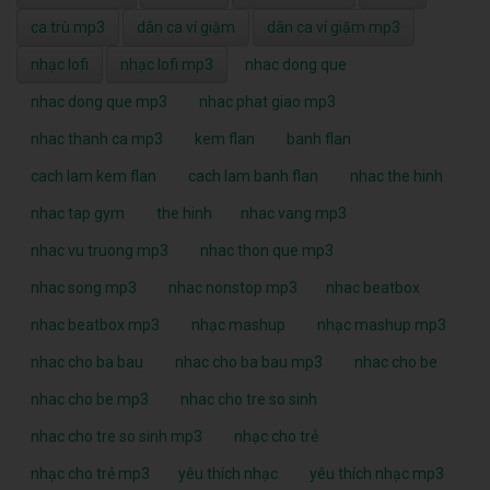
ca trù mp3
dân ca ví giặm
dân ca ví giặm mp3
nhạc lofi
nhạc lofi mp3
nhac dong que
nhac dong que mp3
nhac phat giao mp3
nhac thanh ca mp3
kem flan
banh flan
cach lam kem flan
cach lam banh flan
nhac the hinh
nhac tap gym
the hinh
nhac vang mp3
nhac vu truong mp3
nhac thon que mp3
nhac song mp3
nhac nonstop mp3
nhac beatbox
nhac beatbox mp3
nhạc mashup
nhạc mashup mp3
nhac cho ba bau
nhac cho ba bau mp3
nhac cho be
nhac cho be mp3
nhac cho tre so sinh
nhac cho tre so sinh mp3
nhạc cho trẻ
nhạc cho trẻ mp3
yêu thích nhạc
yêu thích nhạc mp3