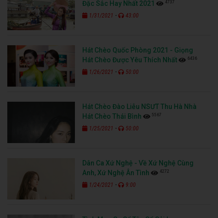
4737
Đặc Sắc Hay Nhất 2021
-
1/31/2021
43:00
Hát Chèo Quốc Phòng 2021 - Giọng
6436
Hát Chèo Được Yêu Thích Nhất
-
1/26/2021
50:00
Hát Chèo Đào Liễu NSƯT Thu Hà Nhà
5567
Hát Chèo Thái Bình
-
1/25/2021
50:00
Dân Ca Xứ Nghệ - Về Xứ Nghệ Cùng
4272
Anh, Xứ Nghệ Ân Tình
-
1/24/2021
9:00