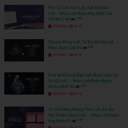
Phố Cũ Còn Anh Lofi, Anh Mệt Rồi
Lofi... Nhạc Lofi Buồn Hay Nhất Của
1969
FREAK D #6
-
4/18/2022
28:12
Chuyện Rằng Lofi, Từ Em Mà Ra Lofi...-
2629
Nhạc Buồn Lofi #3
-
10/2/2021
36:19
Hoa Nở Không Màu Lofi, Buồn Làm Chi
Em Ơi Lofi...- Nhạc Lofi Buồn Nghe
2403
Nhiều Nhất #2
-
10/2/2021
40:10
Từ Chối Nhẹ Nhàng Thôi Lofi, Em Bỏ
Hút Thuốc Chưa Lofi...- Nhạc Lofi Buồn
2535
Hay Nhất #1
-