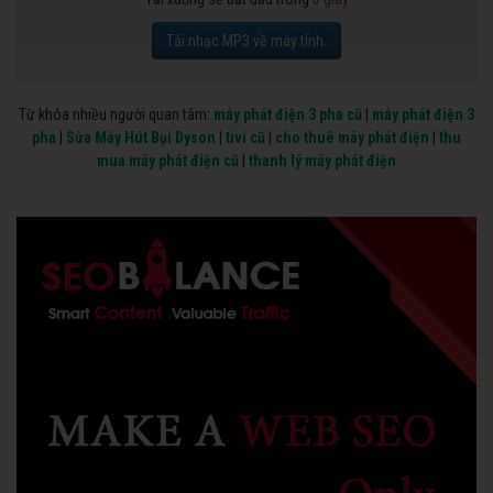
Tải nhạc MP3 về máy tính.
Từ khóa nhiều người quan tâm:
máy phát điện 3 pha cũ
|
máy phát điện 3
pha
|
Sửa Máy Hút Bụi Dyson
|
tivi cũ
|
cho thuê máy phát điện
|
thu
mua máy phát điện cũ
|
thanh lý máy phát điện