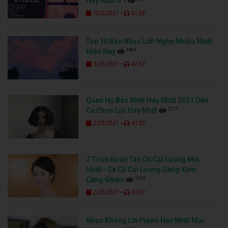
Hay Nhất #1
-
10/2/2021
31:38
Top 10 Bản Nhạc Lofi Nghe Nhiều Nhất
4483
Hiện Nay
-
3/26/2021
42:57
Quan Họ Bắc Ninh Hay Nhất 2021 Dân
3773
Ca Chọn Lọc Hay Nhất
-
2/23/2021
43:00
7 Trích Đoạn Tân Cổ Cải Lương Mới
Nhất - Ca Cổ Cải Lương Càng Xem
3754
Càng Ghiền
-
2/20/2021
43:00
Nhạc Không Lời Piano Hay Nhất Mọi