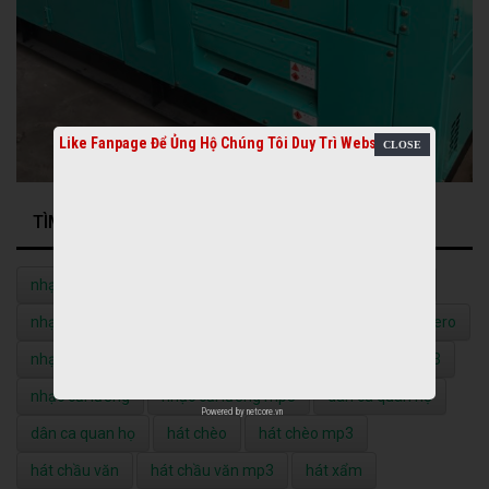
Like Fanpage Để Ủng Hộ Chúng Tôi Duy Trì Website
TÌM KIẾM NHIỀU NHẤT
nhạc quê hương
nhạc quê hương mp3
nhạc vàng
nhạc vàng mp3
nhạc đỏ
nhạc đỏ mp3
nhạc bolero
nhạc bolero mp3
nhạc không lời
nhạc không lời mp3
nhạc cải lương
nhạc cải lương mp3
dân ca quan họ
Powered by
netcore.vn
dân ca quan họ
hát chèo
hát chèo mp3
hát chầu văn
hát chầu văn mp3
hát xẩm