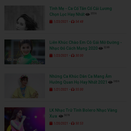
Tình Mẹ - Ca Cổ Tân Cổ Cải Lương
3556
Chọn Lọc Hay Nhất
-
1/23/2021
54:48
Liên Khúc Chào Em Cô Gái Mở Đường -
3249
Nhạc Đỏ Cách Mạng 2020
-
1/23/2021
30:00
Những Ca Khúc Dân Ca Mang Âm
3656
Hưởng Quan Họ Hay Nhất 2021
-
1/21/2021
55:00
LK Nhạc Trữ Tình Bolero Nhạc Vàng
5078
Xưa
-
1/20/2021
50:53