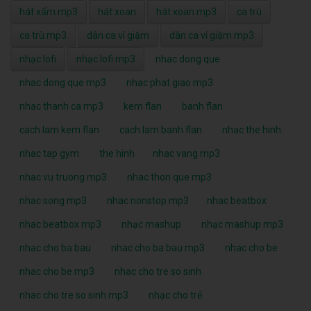
hát xẩm mp3
hát xoan
hát xoan mp3
ca trù
ca trù mp3
dân ca ví giặm
dân ca ví giặm mp3
nhạc lofi
nhạc lofi mp3
nhac dong que
nhac dong que mp3
nhac phat giao mp3
nhac thanh ca mp3
kem flan
banh flan
cach lam kem flan
cach lam banh flan
nhac the hinh
nhac tap gym
the hinh
nhac vang mp3
nhac vu truong mp3
nhac thon que mp3
nhac song mp3
nhac nonstop mp3
nhac beatbox
nhac beatbox mp3
nhạc mashup
nhạc mashup mp3
nhac cho ba bau
nhac cho ba bau mp3
nhac cho be
nhac cho be mp3
nhac cho tre so sinh
nhac cho tre so sinh mp3
nhạc cho trẻ