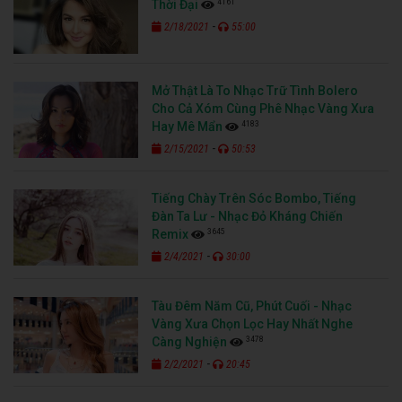
4161
Thời Đại
-
2/18/2021
55:00
Mở Thật Là To Nhạc Trữ Tình Bolero
Cho Cả Xóm Cùng Phê Nhạc Vàng Xưa
4183
Hay Mê Mẩn
-
2/15/2021
50:53
Tiếng Chày Trên Sóc Bombo, Tiếng
Đàn Ta Lư - Nhạc Đỏ Kháng Chiến
3645
Remix
-
2/4/2021
30:00
Tàu Đêm Năm Cũ, Phút Cuối - Nhạc
Vàng Xưa Chọn Lọc Hay Nhất Nghe
3478
Càng Nghiện
-
2/2/2021
20:45