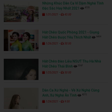
Những Khúc Dân Ca Ví Dặm Nghệ Tĩnh
4735
Đặc Sắc Hay Nhất 2021
-
1/31/2021
43:00
Hát Chèo Quốc Phòng 2021 - Giọng
6434
Hát Chèo Được Yêu Thích Nhất
-
1/26/2021
50:00
Hát Chèo Đào Liễu NSƯT Thu Hà Nhà
5567
Hát Chèo Thái Bình
-
1/25/2021
50:00
Dân Ca Xứ Nghệ - Về Xứ Nghệ Cùng
4272
Anh, Xứ Nghệ Ân Tình
-
1/24/2021
9:00