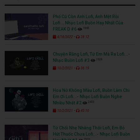
Phố Cũ Còn Anh Lofi, Anh Mệt Rồi
Lofi... Nhạc Lofi Buồn Hay Nhất Của
1965
FREAK D #6
-
4/18/2022
28:12
Chuyện Rằng Lofi, Từ Em Mà Ra Lofi...-
2628
Nhạc Buồn Lofi #3
-
10/2/2021
36:19
Hoa Nở Không Màu Lofi, Buồn Làm Chi
Em Ơi Lofi...- Nhạc Lofi Buồn Nghe
2403
Nhiều Nhất #2
-
10/2/2021
40:10
Từ Chối Nhẹ Nhàng Thôi Lofi, Em Bỏ
Hút Thuốc Chưa Lofi...- Nhạc Lofi Buồn
2533