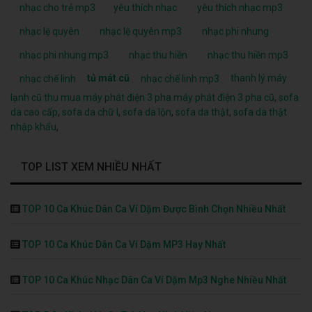
nhạc cho trẻ mp3
yêu thích nhạc
yêu thích nhạc mp3
nhạc lệ quyên
nhạc lệ quyên mp3
nhạc phi nhung
nhạc phi nhung mp3
nhạc thu hiền
nhạc thu hiền mp3
tủ mát cũ
thanh lý máy
nhạc chế linh
nhạc chế linh mp3
lạnh cũ
thu mua máy phát điện 3 pha
máy phát điện 3 pha cũ
,
sofa
da cao cấp
,
sofa da chữ l
,
sofa da lộn
,
sofa da thật
,
sofa da thật
nhập khẩu
,
TOP LIST XEM NHIỀU NHẤT
TOP 10 Ca Khúc Dân Ca Ví Dặm Được Bình Chọn Nhiều Nhất
TOP 10 Ca Khúc Dân Ca Ví Dặm MP3 Hay Nhất
TOP 10 Ca Khúc Nhạc Dân Ca Ví Dặm Mp3 Nghe Nhiều Nhất