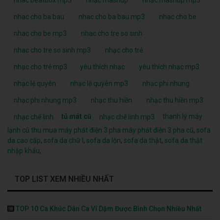
nhac beatbox mp3
nhạc mashup
nhạc mashup mp3
nhac cho ba bau
nhac cho ba bau mp3
nhac cho be
nhac cho be mp3
nhac cho tre so sinh
nhac cho tre so sinh mp3
nhạc cho trẻ
nhạc cho trẻ mp3
yêu thích nhạc
yêu thích nhạc mp3
nhạc lệ quyên
nhạc lệ quyên mp3
nhạc phi nhung
nhạc phi nhung mp3
nhạc thu hiền
nhạc thu hiền mp3
tủ mát cũ
thanh lý máy
nhạc chế linh
nhạc chế linh mp3
lạnh cũ
thu mua máy phát điện 3 pha
máy phát điện 3 pha cũ
,
sofa
da cao cấp
,
sofa da chữ l
,
sofa da lộn
,
sofa da thật
,
sofa da thật
nhập khẩu
,
TOP LIST XEM NHIỀU NHẤT
TOP 10 Ca Khúc Dân Ca Ví Dặm Được Bình Chọn Nhiều Nhất