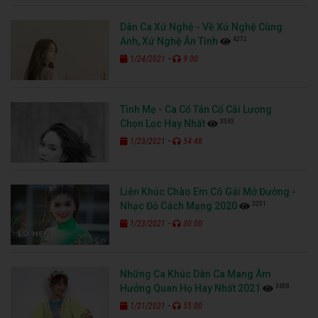
Dân Ca Xứ Nghệ - Về Xứ Nghệ Cùng
4272
Anh, Xứ Nghệ Ân Tình
-
1/24/2021
9:00
Tình Mẹ - Ca Cổ Tân Cổ Cải Lương
3563
Chọn Lọc Hay Nhất
-
1/23/2021
54:48
Liên Khúc Chào Em Cô Gái Mở Đường -
3251
Nhạc Đỏ Cách Mạng 2020
-
1/23/2021
30:00
Những Ca Khúc Dân Ca Mang Âm
3658
Hưởng Quan Họ Hay Nhất 2021
-
1/21/2021
55:00