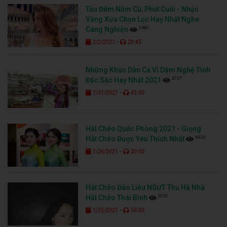
Tàu Đêm Năm Cũ, Phút Cuối - Nhạc
Vàng Xưa Chọn Lọc Hay Nhất Nghe
3480
Càng Nghiện
-
2/2/2021
20:45
Những Khúc Dân Ca Ví Dặm Nghệ Tĩnh
4737
Đặc Sắc Hay Nhất 2021
-
1/31/2021
43:00
Hát Chèo Quốc Phòng 2021 - Giọng
6436
Hát Chèo Được Yêu Thích Nhất
-
1/26/2021
50:00
Hát Chèo Đào Liễu NSƯT Thu Hà Nhà
5567
Hát Chèo Thái Bình
-
1/25/2021
50:00