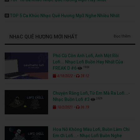
TOP 5 Ca Khúc Nhạc Quê Hương Mp3 Nghe Nhiều Nhất
NHẠC QUÊ HƯƠNG MỚI NHẤT
Đọc thêm
Phố Cũ Còn Anh Lofi, Anh Mệt Rồi
Lofi... Nhạc Lofi Buồn Hay Nhất Của
1969
FREAK D #6
-
4/18/2022
28:12
Chuyện Rằng Lofi, Từ Em Mà Ra Lofi...-
2629
Nhạc Buồn Lofi #3
-
10/2/2021
36:19
Hoa Nở Không Màu Lofi, Buồn Làm Chi
Em Ơi Lofi...- Nhạc Lofi Buồn Nghe