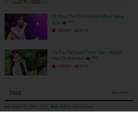
LK Nhạc Trữ Tình Bolero Nhạc Vàng
5081
Xưa
-
1/20/2021
50:53
Ca Trù Thể Cách Thiên Thai - NSND
2956
Phó Thị Kim Đức
-
1/18/2021
50:00
TAGS
Đọc thêm
Bản quyền © 2002 - 2022.
Web SEO
By SEO Balance
Facebook