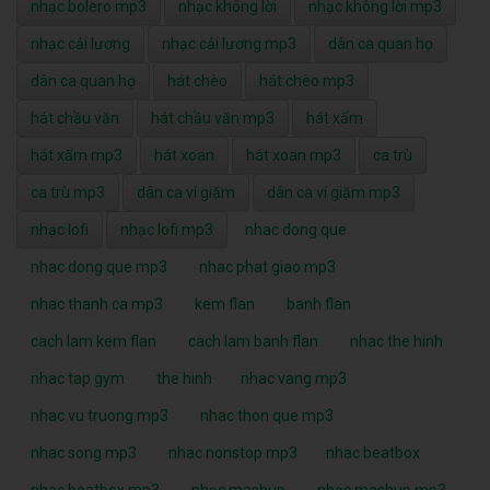
nhạc bolero mp3
nhạc không lời
nhạc không lời mp3
nhạc cải lương
nhạc cải lương mp3
dân ca quan họ
dân ca quan họ
hát chèo
hát chèo mp3
hát chầu văn
hát chầu văn mp3
hát xẩm
hát xẩm mp3
hát xoan
hát xoan mp3
ca trù
ca trù mp3
dân ca ví giặm
dân ca ví giặm mp3
nhạc lofi
nhạc lofi mp3
nhac dong que
nhac dong que mp3
nhac phat giao mp3
nhac thanh ca mp3
kem flan
banh flan
cach lam kem flan
cach lam banh flan
nhac the hinh
nhac tap gym
the hinh
nhac vang mp3
nhac vu truong mp3
nhac thon que mp3
nhac song mp3
nhac nonstop mp3
nhac beatbox