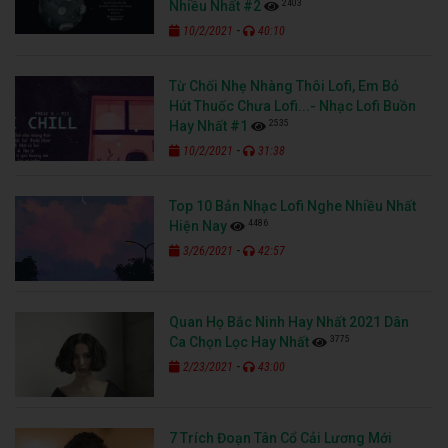
2403
Nhiều Nhất #2
-
10/2/2021
40:10
Từ Chối Nhẹ Nhàng Thôi Lofi, Em Bỏ
Hút Thuốc Chưa Lofi...- Nhạc Lofi Buồn
2535
Hay Nhất #1
-
10/2/2021
31:38
Top 10 Bản Nhạc Lofi Nghe Nhiều Nhất
4486
Hiện Nay
-
3/26/2021
42:57
Quan Họ Bắc Ninh Hay Nhất 2021 Dân
3775
Ca Chọn Lọc Hay Nhất
-
2/23/2021
43:00
7 Trích Đoạn Tân Cổ Cải Lương Mới