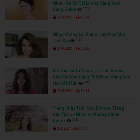
Nhất - Ca Cổ Cải Lương Càng Xem
3755
Càng Ghiền
-
2/20/2021
43:00
Nhạc Không Lời Piano Hay Nhất Mọi
4163
Thời Đại
-
2/18/2021
55:00
Mở Thật Là To Nhạc Trữ Tình Bolero
Cho Cả Xóm Cùng Phê Nhạc Vàng Xưa
4186
Hay Mê Mẩn
-
2/15/2021
50:53
Tiếng Chày Trên Sóc Bombo, Tiếng
Đàn Ta Lư - Nhạc Đỏ Kháng Chiến
3645
Remix
-
2/4/2021
30:00