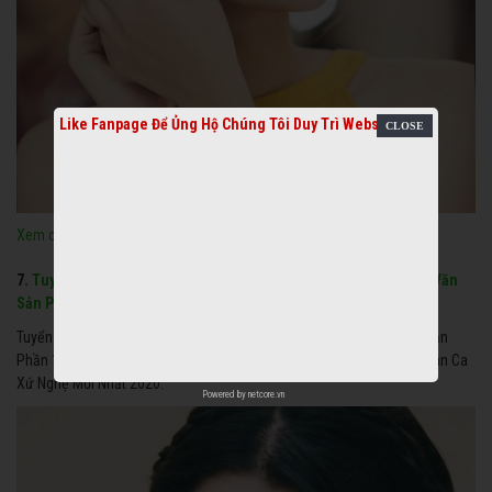
Like Fanpage Để Ủng Hộ Chúng Tôi Duy Trì Website
Xem chi tiết
7.
Tuyển Tập Dân Ca Ví Giặm Ngọt Ngào Xao Xuyến Của Nghệ Sĩ Văn
Sản Phần 1
Tuyển Tập Dân Ca Ví Giặm Ngọt Ngào Xao Xuyến Của Nghệ Sĩ Văn Sản
Phần 1. Tuyển Chọn Dân Ca Ví Dặm Mp3 Cổ, Xưa Và Nay Hay Nhất, Dân Ca
Xứ Nghệ Mới Nhất 2020.
Powered by
netcore.vn