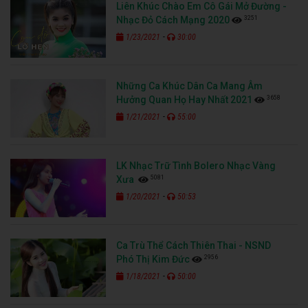
Liên Khúc Chào Em Cô Gái Mở Đường -
3251
Nhạc Đỏ Cách Mạng 2020
-
1/23/2021
30:00
Những Ca Khúc Dân Ca Mang Âm
3658
Hưởng Quan Họ Hay Nhất 2021
-
1/21/2021
55:00
LK Nhạc Trữ Tình Bolero Nhạc Vàng
5081
Xưa
-
1/20/2021
50:53
Ca Trù Thể Cách Thiên Thai - NSND
2956
Phó Thị Kim Đức
-
1/18/2021
50:00