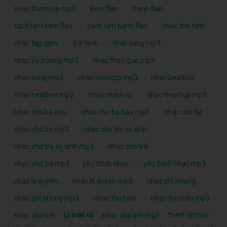
nhac thanh ca mp3
kem flan
banh flan
cach lam kem flan
cach lam banh flan
nhac the hinh
nhac tap gym
the hinh
nhac vang mp3
nhac vu truong mp3
nhac thon que mp3
nhac song mp3
nhac nonstop mp3
nhac beatbox
nhac beatbox mp3
nhạc mashup
nhạc mashup mp3
nhac cho ba bau
nhac cho ba bau mp3
nhac cho be
nhac cho be mp3
nhac cho tre so sinh
nhac cho tre so sinh mp3
nhạc cho trẻ
nhạc cho trẻ mp3
yêu thích nhạc
yêu thích nhạc mp3
nhạc lệ quyên
nhạc lệ quyên mp3
nhạc phi nhung
nhạc phi nhung mp3
nhạc thu hiền
nhạc thu hiền mp3
tủ mát cũ
thanh lý máy
nhạc chế linh
nhạc chế linh mp3