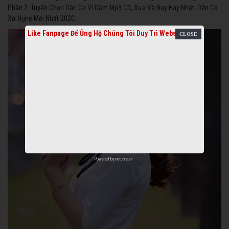
Phần 2. Tuyển Chọn Dân Ca Ví Dặm Mp3 Cổ, Xưa Và Nay Hay Nhất, Dân Ca
Xứ Nghệ Mới Nhất 2020.
Like Fanpage Để Ủng Hộ Chúng Tôi Duy Trì Website
Powered by
netcore.vn