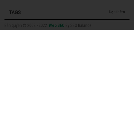
TAGS
Đọc thêm
Bản quyền © 2002 - 2022.
Web SEO
By SEO Balance
Facebook
Nhạc Quê Hương
Thông Tin Chung