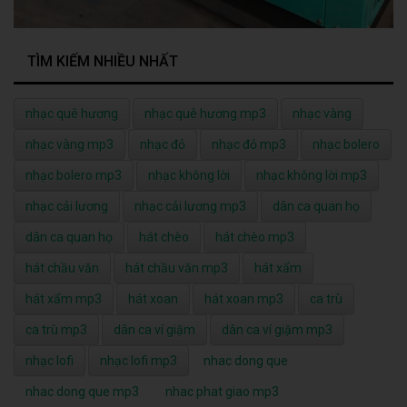
TÌM KIẾM NHIỀU NHẤT
nhạc quê hương
nhạc quê hương mp3
nhạc vàng
nhạc vàng mp3
nhạc đỏ
nhạc đỏ mp3
nhạc bolero
nhạc bolero mp3
nhạc không lời
nhạc không lời mp3
nhạc cải lương
nhạc cải lương mp3
dân ca quan họ
dân ca quan họ
hát chèo
hát chèo mp3
hát chầu văn
hát chầu văn mp3
hát xẩm
hát xẩm mp3
hát xoan
hát xoan mp3
ca trù
ca trù mp3
dân ca ví giặm
dân ca ví giặm mp3
nhạc lofi
nhạc lofi mp3
nhac dong que
nhac dong que mp3
nhac phat giao mp3