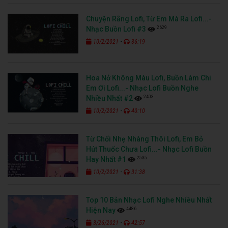
Chuyện Rằng Lofi, Từ Em Mà Ra Lofi...-
2629
Nhạc Buồn Lofi #3
-
10/2/2021
36:19
Hoa Nở Không Màu Lofi, Buồn Làm Chi
Em Ơi Lofi...- Nhạc Lofi Buồn Nghe
2403
Nhiều Nhất #2
-
10/2/2021
40:10
Từ Chối Nhẹ Nhàng Thôi Lofi, Em Bỏ
Hút Thuốc Chưa Lofi...- Nhạc Lofi Buồn
2535
Hay Nhất #1
-
10/2/2021
31:38
Top 10 Bản Nhạc Lofi Nghe Nhiều Nhất
4486
Hiện Nay
-
3/26/2021
42:57