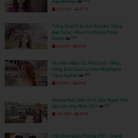
4186
Hay Mê Mẩn
-
2/15/2021
50:53
Tiếng Chày Trên Sóc Bombo, Tiếng
Đàn Ta Lư - Nhạc Đỏ Kháng Chiến
3645
Remix
-
2/4/2021
30:00
Tàu Đêm Năm Cũ, Phút Cuối - Nhạc
Vàng Xưa Chọn Lọc Hay Nhất Nghe
3480
Càng Nghiện
-
2/2/2021
20:45
Những Khúc Dân Ca Ví Dặm Nghệ Tĩnh
4737
Đặc Sắc Hay Nhất 2021
-
1/31/2021
43:00
Hát Chèo Quốc Phòng 2021 - Giọng