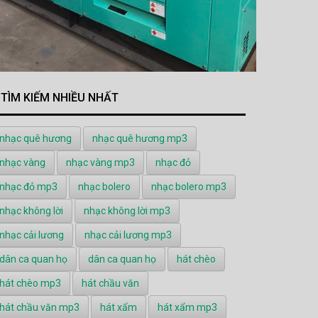
TÌM KIẾM NHIỀU NHẤT
nhạc quê hương
nhạc quê hương mp3
nhạc vàng
nhạc vàng mp3
nhạc đỏ
nhạc đỏ mp3
nhạc bolero
nhạc bolero mp3
nhạc không lời
nhạc không lời mp3
nhạc cải lương
nhạc cải lương mp3
dân ca quan họ
dân ca quan họ
hát chèo
hát chèo mp3
hát chầu văn
hát chầu văn mp3
hát xẩm
hát xẩm mp3