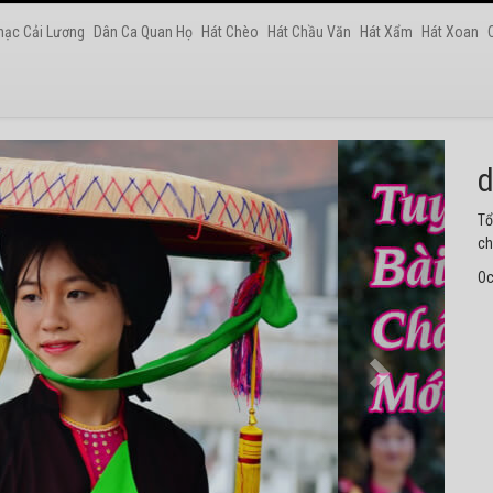
hạc Cải Lương
Dân Ca Quan Họ
Hát Chèo
Hát Chầu Văn
Hát Xẩm
Hát Xoan
h
Tu
th
Oc