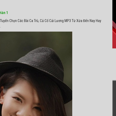
hần 1
 Tuyển Chọn Các Bài Ca Trù, Cả Cổ Cải Lương MP3 Từ Xứa Đến Nay Hay
.