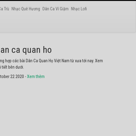
Ca Trù
Nhạc Quê Hương
Dân Ca Ví Giặm
Nhạc Lofi
at chau van
yển tập các ca khúc hát Chầu Văn hay nhất ở Việt Nam. Không
ể không nghe thử.
tober 22 2020 -
Xem thêm