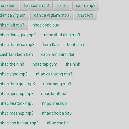
hát xoan
hát xoan mp3
ca trù
ca trù mp3
dân ca ví giặm
dân ca ví giặm mp3
nhạc lofi
nhạc lofi mp3
nhac dong que
nhac dong que mp3
nhac phat giao mp3
nhac thanh ca mp3
kem flan
banh flan
cach lam kem flan
cach lam banh flan
nhac the hinh
nhac tap gym
the hinh
nhac vang mp3
nhac vu truong mp3
nhac thon que mp3
nhac song mp3
nhac nonstop mp3
nhac beatbox
nhac beatbox mp3
nhạc mashup
nhạc mashup mp3
nhac cho ba bau
nhac cho ba bau mp3
nhac cho be