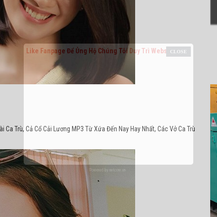
Like Fanpage Để Ủng Hộ Chúng Tôi Duy Trì Website
Bài Ca Trù, Cả Cổ Cải Lương MP3 Từ Xứa Đến Nay Hay Nhất, Các Vở Ca Trù
Powered by
netcore.vn