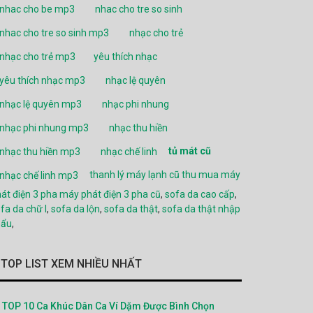
nhac cho be mp3
nhac cho tre so sinh
nhac cho tre so sinh mp3
nhạc cho trẻ
nhạc cho trẻ mp3
yêu thích nhạc
yêu thích nhạc mp3
nhạc lệ quyên
nhạc lệ quyên mp3
nhạc phi nhung
nhạc phi nhung mp3
nhạc thu hiền
tủ mát cũ
nhạc thu hiền mp3
nhạc chế linh
thanh lý máy lạnh cũ
thu mua máy
nhạc chế linh mp3
át điện 3 pha
máy phát điện 3 pha cũ
,
sofa da cao cấp
,
fa da chữ l
,
sofa da lộn
,
sofa da thật
,
sofa da thật nhập
hẩu
,
TOP LIST XEM NHIỀU NHẤT
TOP 10 Ca Khúc Dân Ca Ví Dặm Được Bình Chọn