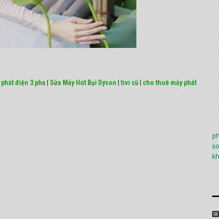
phát điện 3 pha
|
Sửa Máy Hút Bụi Dyson
|
tivi cũ
|
cho thuê máy phát
ph
so
k