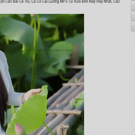
họn Các Bài Ca Trù, Cả Cổ Cải Lương MP3 Từ Xứa Đến Nay Hay Nhất, Các