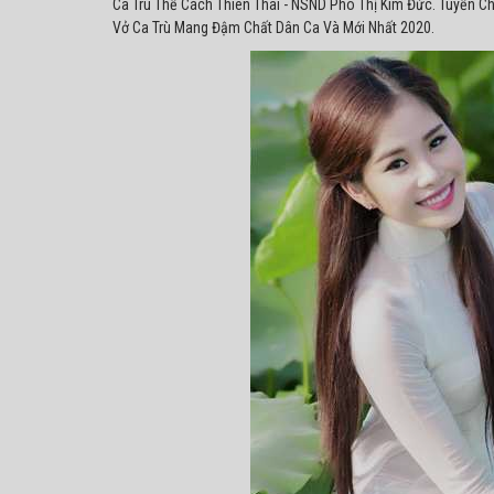
Ca Trù Thể Cách Thiên Thai - NSND Phó Thị Kim Đức. Tuyển C
Vở Ca Trù Mang Đậm Chất Dân Ca Và Mới Nhất 2020.