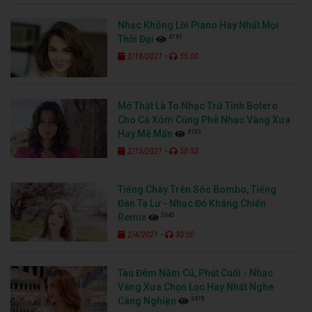
Nhạc Không Lời Piano Hay Nhất Mọi
4161
Thời Đại
-
2/18/2021
55:00
Mở Thật Là To Nhạc Trữ Tình Bolero
Cho Cả Xóm Cùng Phê Nhạc Vàng Xưa
4183
Hay Mê Mẩn
-
2/15/2021
50:53
Tiếng Chày Trên Sóc Bombo, Tiếng
Đàn Ta Lư - Nhạc Đỏ Kháng Chiến
3645
Remix
-
2/4/2021
30:00
Tàu Đêm Năm Cũ, Phút Cuối - Nhạc
Vàng Xưa Chọn Lọc Hay Nhất Nghe
3478
Càng Nghiện