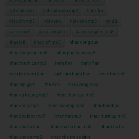
dân ca quan họ
hát chèo
hát chèo mp3
hát chầu văn
hát chầu văn mp3
hát xẩm
hát xẩm mp3
hát xoan
hát xoan mp3
ca trù
ca trù mp3
dân ca ví giặm
dân ca ví giặm mp3
nhạc lofi
nhạc lofi mp3
nhac dong que
nhac dong que mp3
nhac phat giao mp3
nhac thanh ca mp3
kem flan
banh flan
cach lam kem flan
cach lam banh flan
nhac the hinh
nhac tap gym
the hinh
nhac vang mp3
nhac vu truong mp3
nhac thon que mp3
nhac song mp3
nhac nonstop mp3
nhac beatbox
nhac beatbox mp3
nhạc mashup
nhạc mashup mp3
nhac cho ba bau
nhac cho ba bau mp3
nhac cho be
nhac cho be mp3
nhac cho tre so sinh