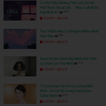
Từ Chối Nhẹ Nhàng Thôi Lofi, Em Bỏ
Hút Thuốc Chưa Lofi...- Nhạc Lofi Buồn
2533
Hay Nhất #1
-
10/2/2021
31:38
Top 10 Bản Nhạc Lofi Nghe Nhiều Nhất
4483
Hiện Nay
-
3/26/2021
42:57
Quan Họ Bắc Ninh Hay Nhất 2021 Dân
3773
Ca Chọn Lọc Hay Nhất
-
2/23/2021
43:00
7 Trích Đoạn Tân Cổ Cải Lương Mới
Nhất - Ca Cổ Cải Lương Càng Xem
3754
Càng Ghiền
-
2/20/2021
43:00