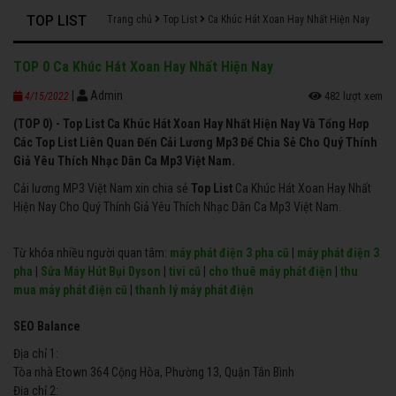
TOP LIST
Trang chủ
Top List
Ca Khúc Hát Xoan Hay Nhất Hiện Nay
TOP 0 Ca Khúc Hát Xoan Hay Nhất Hiện Nay
|
Admin
482 lượt xem
4/15/2022
(TOP 0) - Top List Ca Khúc Hát Xoan Hay Nhất Hiện Nay Và Tổng Hơp
Các Top List Liên Quan Đến Cải Lương Mp3 Để Chia Sẻ Cho Quý Thính
Giả Yêu Thích Nhạc Dân Ca Mp3 Việt Nam.
Cải lương MP3 Việt Nam xin chia sẻ
Top List
Ca Khúc Hát Xoan Hay Nhất
Hiện Nay Cho Quý Thính Giả Yêu Thích Nhạc Dân Ca Mp3 Việt Nam.
Từ khóa nhiều người quan tâm:
máy phát điện 3 pha cũ
|
máy phát điện 3
pha
|
Sửa Máy Hút Bụi Dyson
|
tivi cũ
|
cho thuê máy phát điện
|
thu
mua máy phát điện cũ
|
thanh lý máy phát điện
SEO Balance
Địa chỉ 1:
Tòa nhà Etown 364 Cộng Hòa, Phường 13, Quận Tân Bình
Địa chỉ 2: