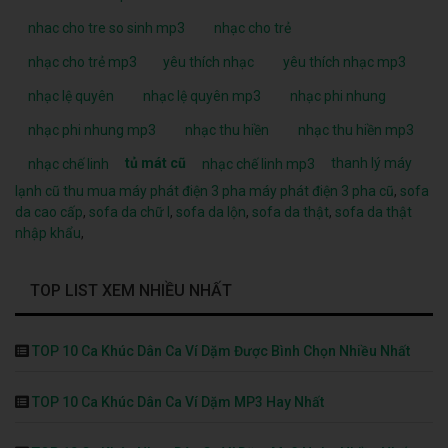
nhac cho tre so sinh mp3
nhạc cho trẻ
nhạc cho trẻ mp3
yêu thích nhạc
yêu thích nhạc mp3
nhạc lệ quyên
nhạc lệ quyên mp3
nhạc phi nhung
nhạc phi nhung mp3
nhạc thu hiền
nhạc thu hiền mp3
tủ mát cũ
thanh lý máy
nhạc chế linh
nhạc chế linh mp3
lạnh cũ
thu mua máy phát điện 3 pha
máy phát điện 3 pha cũ
,
sofa
da cao cấp
,
sofa da chữ l
,
sofa da lộn
,
sofa da thật
,
sofa da thật
nhập khẩu
,
TOP LIST XEM NHIỀU NHẤT
TOP 10 Ca Khúc Dân Ca Ví Dặm Được Bình Chọn Nhiều Nhất
TOP 10 Ca Khúc Dân Ca Ví Dặm MP3 Hay Nhất