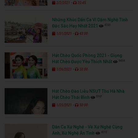
-
2/2/2021
20:45
Những Khúc Dân Ca Ví Dặm Nghệ Tĩnh
4735
Đặc Sắc Hay Nhất 2021
-
1/31/2021
43:00
Hát Chèo Quốc Phòng 2021 - Giọng
6434
Hát Chèo Được Yêu Thích Nhất
-
1/26/2021
50:00
Hát Chèo Đào Liễu NSƯT Thu Hà Nhà
5567
Hát Chèo Thái Bình
-
1/25/2021
50:00
Dân Ca Xứ Nghệ - Về Xứ Nghệ Cùng
4272
Anh, Xứ Nghệ Ân Tình