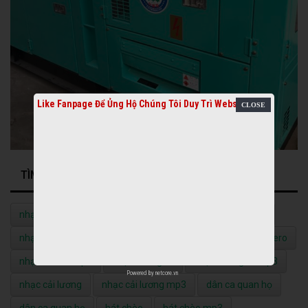
Like Fanpage Để Ủng Hộ Chúng Tôi Duy Trì Website
TÌM KIẾM NHIỀU NHẤT
nhạc quê hương
nhạc quê hương mp3
nhạc vàng
nhạc vàng mp3
nhạc đỏ
nhạc đỏ mp3
nhạc bolero
nhạc bolero mp3
nhạc không lời
nhạc không lời mp3
Powered by
netcore.vn
nhạc cải lương
nhạc cải lương mp3
dân ca quan họ