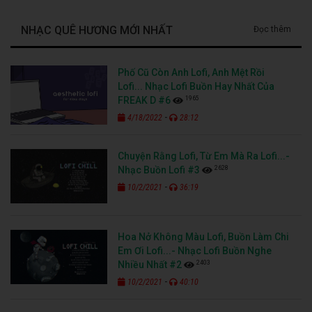
NHẠC QUÊ HƯƠNG MỚI NHẤT
Đọc thêm
Phố Cũ Còn Anh Lofi, Anh Mệt Rồi
Lofi... Nhạc Lofi Buồn Hay Nhất Của
1965
FREAK D #6
-
4/18/2022
28:12
Chuyện Rằng Lofi, Từ Em Mà Ra Lofi...-
2628
Nhạc Buồn Lofi #3
-
10/2/2021
36:19
Hoa Nở Không Màu Lofi, Buồn Làm Chi
Em Ơi Lofi...- Nhạc Lofi Buồn Nghe
2403
Nhiều Nhất #2
-
10/2/2021
40:10